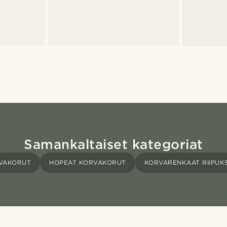
Samankaltaiset kategoriat
VAKORUT
HOPEAT KORVAKORUT
KORVARENKAAT RIIPUKS