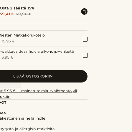
Osta 2 säästä 15%
59,41 €
69,90 €
iesten Matkakorukotelo
+
19,95 €
-pakkaus desinfioivia alkoholipyyhkeitä
+
6,95 €
LISÄÄ OSTOSKORIIN
ut 5,95 € - ilmainen toimitusvaihtoehto yli
uksiin
DOT
pea
äkestoinen ja hellä iholle
ytystä ja allergisia reaktioita