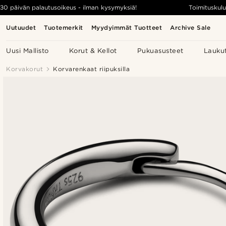
30 päivän palautusoikeus - ilman kysymyksiä!
Toimituskulu
Uutuudet
Tuotemerkit
Myydyimmät Tuotteet
Archive Sale
Uusi Mallisto
Korut & Kellot
Pukuasusteet
Lauku
Korvakorut
Korvarenkaat riipuksilla