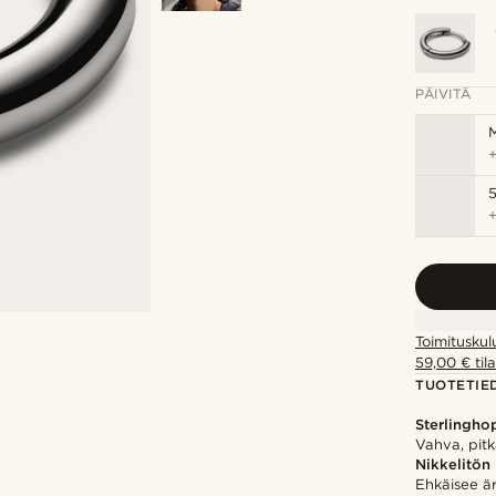
PÄIVITÄ
M
5
Toimituskul
59,00 € tila
TUOTETIE
Sterlingho
Vahva, pitk
Nikkelitön
Ehkäisee ärs