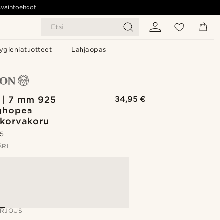
svaihtoehdot
Etsi
ygieniatuotteet
Lahjaopas
 | 7 mm 925
34,95 €
nghopea
korvakoru
.5
ÄRI
ARJOUS