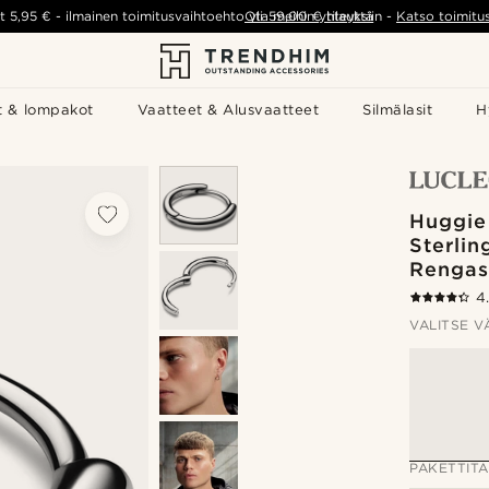
t
5,95 €
-
ilmainen toimitusvaihtoehto yli
Ota meihin yhteyttä
59,00 €
tilauksiin
-
Katso toimitu
t & lompakot
Vaatteet & Alusvaatteet
Silmälasit
H
Huggie
Sterli
Rengas
4
VALITSE V
PAKETTIT