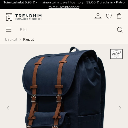
Toimituskulut
5,95 €
- ilmainen toimitusvaihtoehto yli
59,00 €
tilauksiin -
Katso
toimitusvaihtoehdot
Etsi
Laukut
Reput