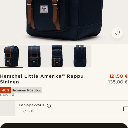
Herschel Little America™ Reppu
121,50 €
Sininen
135,00 €
-10%
Ilmainen Postitus
PÄIVITÄ
Lahjapakkaus
+
7,95 €