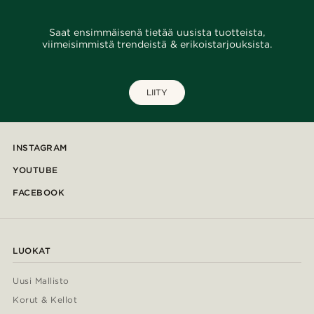
Saat ensimmäisenä tietää uusista tuotteista,
viimeisimmistä trendeistä & erikoistarjouksista.
LIITY
INSTAGRAM
YOUTUBE
FACEBOOK
LUOKAT
Uusi Mallisto
Korut & Kellot