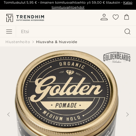
Toimituskulut
5,95 €
- ilmainen toimitusvaihtoehto yli
59,00 €
tilauksiin -
Katso
toimitusvaihtoehdot
Etsi
Hiustenhoito
Hiusvaha & hiusvoide