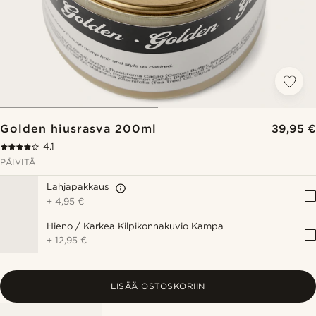
Golden hiusrasva 200ml
39,95 €
4.1
PÄIVITÄ
Lahjapakkaus
+
4,95 €
Hieno / Karkea Kilpikonnakuvio Kampa
+
12,95 €
LISÄÄ OSTOSKORIIN