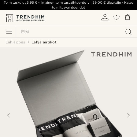
Toimituskulut
5,95 €
- ilmainen toimitusvaihtoehto yli
59,00 €
tilauksiin -
Katso
toimitusvaihtoehdot
Etsi
Lahjaopas
Lahjalaatikot