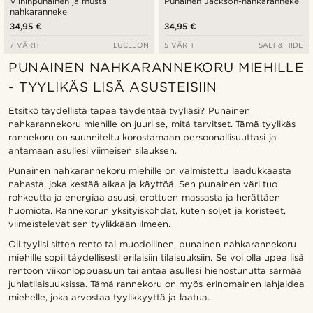
Viininpunainen ja musta
Punainen Jackson-nahkaranneke
nahkaranneke
34,95 €
34,95 €
7 VÄRIT
LUCLEON
5 VÄRIT
SALT & HIDE
PUNAINEN NAHKARANNEKORU MIEHILLE
- TYYLIKÄS LISÄ ASUSTEISIIN
Etsitkö täydellistä tapaa täydentää tyyliäsi? Punainen
nahkarannekoru miehille on juuri se, mitä tarvitset. Tämä tyylikäs
rannekoru on suunniteltu korostamaan persoonallisuuttasi ja
antamaan asullesi viimeisen silauksen.
Punainen nahkarannekoru miehille on valmistettu laadukkaasta
nahasta, joka kestää aikaa ja käyttöä. Sen punainen väri tuo
rohkeutta ja energiaa asuusi, erottuen massasta ja herättäen
huomiota. Rannekorun yksityiskohdat, kuten soljet ja koristeet,
viimeistelevät sen tyylikkään ilmeen.
Oli tyylisi sitten rento tai muodollinen, punainen nahkarannekoru
miehille sopii täydellisesti erilaisiin tilaisuuksiin. Se voi olla upea lisä
rentoon viikonloppuasuun tai antaa asullesi hienostunutta särmää
juhlatilaisuuksissa. Tämä rannekoru on myös erinomainen lahjaidea
miehelle, joka arvostaa tyylikkyyttä ja laatua.