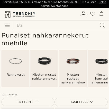
Toimituskulut
5,95 €
- ilmainen toimitusvaihtoehto yli
59,00 €
tilauksiin -
Katso
toimitusvaihtoehdot
Etsi
Punaiset nahkarannekorut
miehille
Rannekorut
Miesten mustat
Miesten
Miesten
nahkarannekorut
ruskeat
harmaat
nahkarannekorut
nahkarannek
12 Tuotetta
FILTTERIT
LAJITTELE