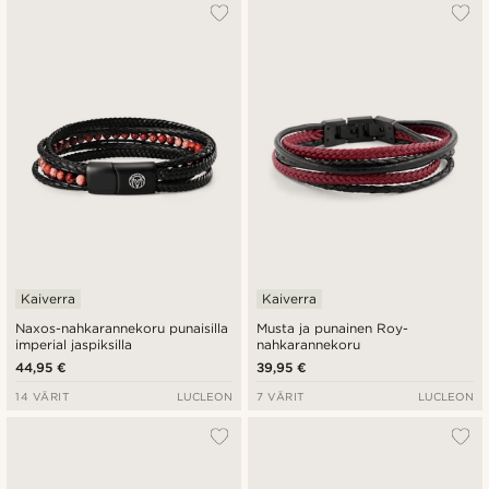
Suosituin
Uusin
Halvin
Kallein
Kaiverra
Kaiverra
Naxos-nahkarannekoru punaisilla
Musta ja punainen Roy-
imperial jaspiksilla
nahkarannekoru
44,95 €
39,95 €
14 VÄRIT
LUCLEON
7 VÄRIT
LUCLEON