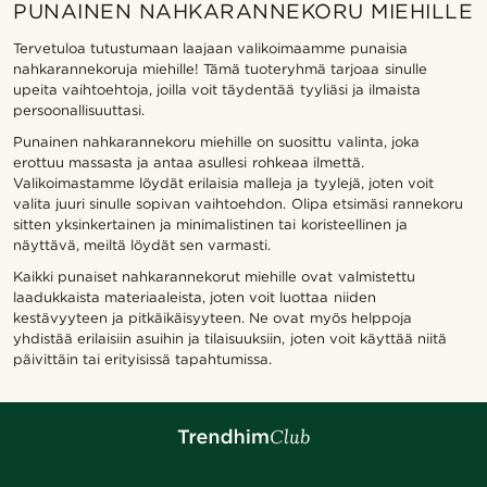
PUNAINEN NAHKARANNEKORU MIEHILLE
Tervetuloa tutustumaan laajaan valikoimaamme punaisia
nahkarannekoruja miehille! Tämä tuoteryhmä tarjoaa sinulle
upeita vaihtoehtoja, joilla voit täydentää tyyliäsi ja ilmaista
persoonallisuuttasi.
Punainen nahkarannekoru miehille on suosittu valinta, joka
erottuu massasta ja antaa asullesi rohkeaa ilmettä.
Valikoimastamme löydät erilaisia malleja ja tyylejä, joten voit
valita juuri sinulle sopivan vaihtoehdon. Olipa etsimäsi rannekoru
sitten yksinkertainen ja minimalistinen tai koristeellinen ja
näyttävä, meiltä löydät sen varmasti.
Kaikki punaiset nahkarannekorut miehille ovat valmistettu
laadukkaista materiaaleista, joten voit luottaa niiden
kestävyyteen ja pitkäikäisyyteen. Ne ovat myös helppoja
yhdistää erilaisiin asuihin ja tilaisuuksiin, joten voit käyttää niitä
päivittäin tai erityisissä tapahtumissa.