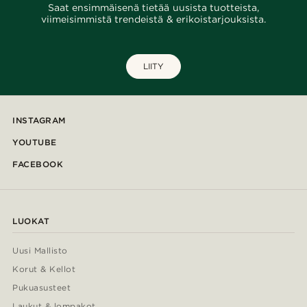
Saat ensimmäisenä tietää uusista tuotteista,
viimeisimmistä trendeistä & erikoistarjouksista.
LIITY
INSTAGRAM
YOUTUBE
FACEBOOK
LUOKAT
Uusi Mallisto
Korut & Kellot
Pukuasusteet
Laukut & lompakot