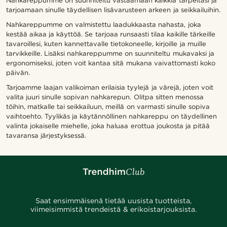
Nahkareppumme on suunniteltu vastaamaan kaikkia tarpeitasi ja
tarjoamaan sinulle täydellisen lisävarusteen arkeen ja seikkailuihin.
Nahkareppumme on valmistettu laadukkaasta nahasta, joka
kestää aikaa ja käyttöä. Se tarjoaa runsaasti tilaa kaikille tärkeille
tavaroillesi, kuten kannettavalle tietokoneelle, kirjoille ja muille
tarvikkeille. Lisäksi nahkareppumme on suunniteltu mukavaksi ja
ergonomiseksi, joten voit kantaa sitä mukana vaivattomasti koko
päivän.
Tarjoamme laajan valikoiman erilaisia tyylejä ja värejä, joten voit
valita juuri sinulle sopivan nahkarepun. Olitpa sitten menossa
töihin, matkalle tai seikkailuun, meillä on varmasti sinulle sopiva
vaihtoehto. Tyylikäs ja käytännöllinen nahkareppu on täydellinen
valinta jokaiselle miehelle, joka haluaa erottua joukosta ja pitää
tavaransa järjestyksessä.
Saat ensimmäisenä tietää uusista tuotteista,
viimeisimmistä trendeistä & erikoistarjouksista.