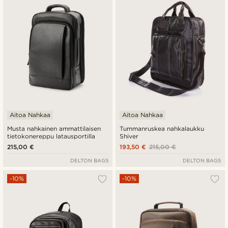
Halvin
Kallein
Aitoa Nahkaa
Aitoa Nahkaa
Musta nahkainen ammattilaisen
Tummanruskea nahkalaukku
tietokonereppu latausportilla
Shiver
215,00 €
193,50 €
215,00 €
DELTON BAGS
DELTON BAGS
-10%
-10%