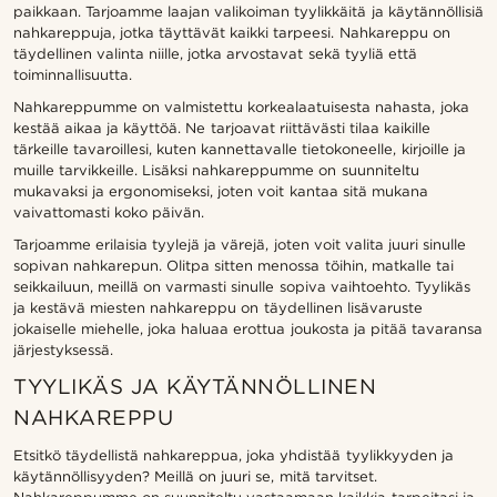
paikkaan. Tarjoamme laajan valikoiman tyylikkäitä ja käytännöllisiä
nahkareppuja, jotka täyttävät kaikki tarpeesi. Nahkareppu on
täydellinen valinta niille, jotka arvostavat sekä tyyliä että
toiminnallisuutta.
Nahkareppumme on valmistettu korkealaatuisesta nahasta, joka
kestää aikaa ja käyttöä. Ne tarjoavat riittävästi tilaa kaikille
tärkeille tavaroillesi, kuten kannettavalle tietokoneelle, kirjoille ja
muille tarvikkeille. Lisäksi nahkareppumme on suunniteltu
mukavaksi ja ergonomiseksi, joten voit kantaa sitä mukana
vaivattomasti koko päivän.
Tarjoamme erilaisia tyylejä ja värejä, joten voit valita juuri sinulle
sopivan nahkarepun. Olitpa sitten menossa töihin, matkalle tai
seikkailuun, meillä on varmasti sinulle sopiva vaihtoehto. Tyylikäs
ja kestävä miesten nahkareppu on täydellinen lisävaruste
jokaiselle miehelle, joka haluaa erottua joukosta ja pitää tavaransa
järjestyksessä.
TYYLIKÄS JA KÄYTÄNNÖLLINEN
NAHKAREPPU
Etsitkö täydellistä nahkareppua, joka yhdistää tyylikkyyden ja
käytännöllisyyden? Meillä on juuri se, mitä tarvitset.