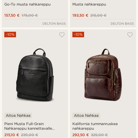
Go-To musta nahkareppu
Musta nahkareppu
157,50 €
175,00 €
193,50 €
215,00 €
DELTON BAGS
DELTON BAGS
-10%
-10%
Aitoa Nahkaa
Aitoa Nahkaa
Pieni Musta Full-Grain
Kalifornia tummanruskea
Nahkareppu kannettavalle
nahkareppu
tietokoneelle
215,10 €
239,00 €
292,50 €
325,00 €