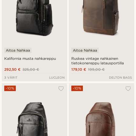
Aitoa Nahkaa
Aitoa Nahkaa
Kalifornia musta nahkareppu
Ruskea vintage nahkainen
tietokonereppu latausportilla
292,50 €
325,00 €
179,10 €
199,00 €
3 VÄRIT
LUCLEON
DELTON BAGS
-10%
-10%