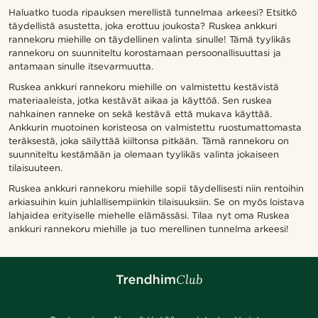
Haluatko tuoda ripauksen merellistä tunnelmaa arkeesi? Etsitkö
täydellistä asustetta, joka erottuu joukosta? Ruskea ankkuri
rannekoru miehille on täydellinen valinta sinulle! Tämä tyylikäs
rannekoru on suunniteltu korostamaan persoonallisuuttasi ja
antamaan sinulle itsevarmuutta.
Ruskea ankkuri rannekoru miehille on valmistettu kestävistä
materiaaleista, jotka kestävät aikaa ja käyttöä. Sen ruskea
nahkainen ranneke on sekä kestävä että mukava käyttää.
Ankkurin muotoinen koristeosa on valmistettu ruostumattomasta
teräksestä, joka säilyttää kiiltonsa pitkään. Tämä rannekoru on
suunniteltu kestämään ja olemaan tyylikäs valinta jokaiseen
tilaisuuteen.
Ruskea ankkuri rannekoru miehille sopii täydellisesti niin rentoihin
arkiasuihin kuin juhlallisempiinkin tilaisuuksiin. Se on myös loistava
lahjaidea erityiselle miehelle elämässäsi. Tilaa nyt oma Ruskea
ankkuri rannekoru miehille ja tuo merellinen tunnelma arkeesi!