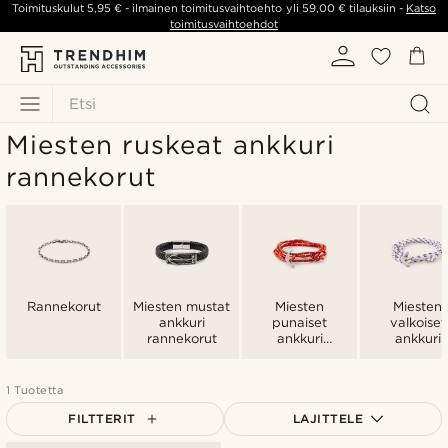
Toimituskulut
5,95 €
- ilmainen toimitusvaihtoehto yli
59,00 €
tilauksiin -
Katso
toimitusvaihtoehdot
Etsi
Miesten ruskeat ankkuri
rannekorut
Rannekorut
Miesten mustat
Miesten
Miesten
ankkuri
punaiset
valkoiset
rannekorut
ankkuri
ankkuri
rannekorut
rannekoru
1 Tuotetta
FILTTERIT
LAJITTELE