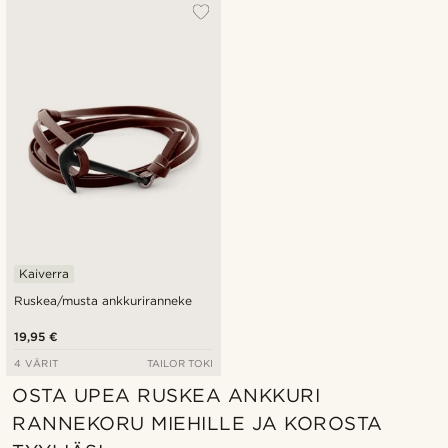
Suosituin
Uusin
Halvin
Kallein
Kaiverra
Ruskea/musta ankkuriranneke
19,95 €
4 VÄRIT
TAILOR TOKI
OSTA UPEA RUSKEA ANKKURI
RANNEKORU MIEHILLE JA KOROSTA