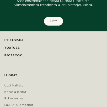
Saat ensimmäisenä tietää uusista tuotteista,
viimeisimmistä trendeistä & erikoistarjouksista.
LIITY
INSTAGRAM
YOUTUBE
FACEBOOK
LUOKAT
Uusi Mallisto
Korut & Kellot
Pukuasusteet
Laukut & lompakot