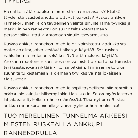
TYYLIÄSI
Haluatko lisätä ripauksen merellistä charmia asuusi? Etsitkö
täydellistä asusteita, jotka erottuvat joukosta? Ruskea ankkuri
rannekoru miehille on täydellinen valinta sinulle! Tämä tyylikäs ja
maskuliininen rannekoru on suunniteltu korostamaan
persoonallisuuttasi ja antamaan sinulle itsevarmuutta.
Ruskea ankkuri rannekoru miehille on valmistettu laadukkaista
materiaaleista, jotka kestävät aikaa ja käyttöä. Sen ruskea
nahkainen ranneke on sekä kestävä että mukava käyttää.
Ankkurin muotoinen koristeosa on valmistettu ruostumattomasta
teräksestä, joka säilyttää kiiltonsa pitkään. Tämä rannekoru on
suunniteltu kestämään ja olemaan tyylikäs valinta jokaiseen
tilaisuuteen.
Ruskea ankkuri rannekoru miehille sopii täydellisesti niin rentoihin
arkiasuihin kuin juhlallisempiinkin tilaisuuksiin. Se on myös loistava
lahjaidea erityiselle miehelle elämässäsi. Tilaa nyt oma Ruskea
ankkuri rannekoru miehille ja anna tyylin puhua puolestasi!
TUO MERELLINEN TUNNELMA ARKEESI
MIESTEN RUSKEALLA ANKKURI
RANNEKORULLA