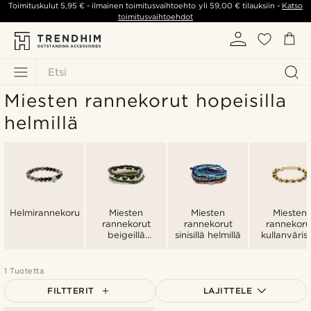
Toimituskulut
5,95 €
- ilmainen toimitusvaihtoehto yli
59,00 €
tilauksiin -
Katso
toimitusvaihtoehdot
Etsi
Miesten rannekorut hopeisilla
helmillä
Helmirannekorut
Miesten
Miesten
Miesten
rannekorut
rannekorut
rannekoru
beigeillä
sinisillä helmillä
kullanvärisi
helmillä
helmillä
1 Tuotetta
FILTTERIT
LAJITTELE