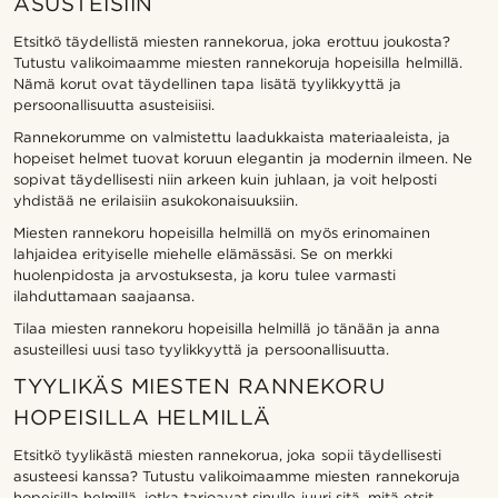
ASUSTEISIIN
Etsitkö täydellistä miesten rannekorua, joka erottuu joukosta?
Tutustu valikoimaamme miesten rannekoruja hopeisilla helmillä.
Nämä korut ovat täydellinen tapa lisätä tyylikkyyttä ja
persoonallisuutta asusteisiisi.
Rannekorumme on valmistettu laadukkaista materiaaleista, ja
hopeiset helmet tuovat koruun elegantin ja modernin ilmeen. Ne
sopivat täydellisesti niin arkeen kuin juhlaan, ja voit helposti
yhdistää ne erilaisiin asukokonaisuuksiin.
Miesten rannekoru hopeisilla helmillä on myös erinomainen
lahjaidea erityiselle miehelle elämässäsi. Se on merkki
huolenpidosta ja arvostuksesta, ja koru tulee varmasti
ilahduttamaan saajaansa.
Tilaa miesten rannekoru hopeisilla helmillä jo tänään ja anna
asusteillesi uusi taso tyylikkyyttä ja persoonallisuutta.
TYYLIKÄS MIESTEN RANNEKORU
HOPEISILLA HELMILLÄ
Etsitkö tyylikästä miesten rannekorua, joka sopii täydellisesti
asusteesi kanssa? Tutustu valikoimaamme miesten rannekoruja
hopeisilla helmillä, jotka tarjoavat sinulle juuri sitä, mitä etsit.