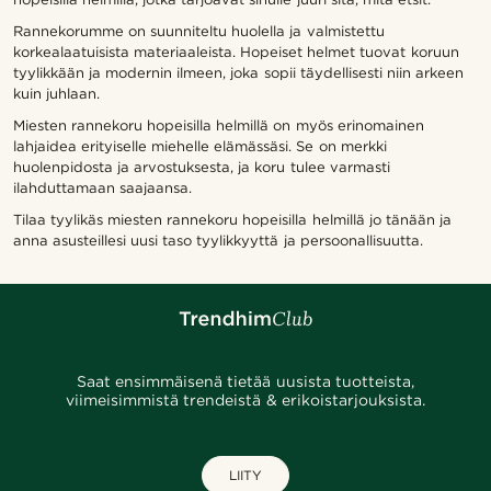
Rannekorumme on suunniteltu huolella ja valmistettu
korkealaatuisista materiaaleista. Hopeiset helmet tuovat koruun
tyylikkään ja modernin ilmeen, joka sopii täydellisesti niin arkeen
kuin juhlaan.
Miesten rannekoru hopeisilla helmillä on myös erinomainen
lahjaidea erityiselle miehelle elämässäsi. Se on merkki
huolenpidosta ja arvostuksesta, ja koru tulee varmasti
ilahduttamaan saajaansa.
Tilaa tyylikäs miesten rannekoru hopeisilla helmillä jo tänään ja
anna asusteillesi uusi taso tyylikkyyttä ja persoonallisuutta.
Saat ensimmäisenä tietää uusista tuotteista,
viimeisimmistä trendeistä & erikoistarjouksista.
LIITY