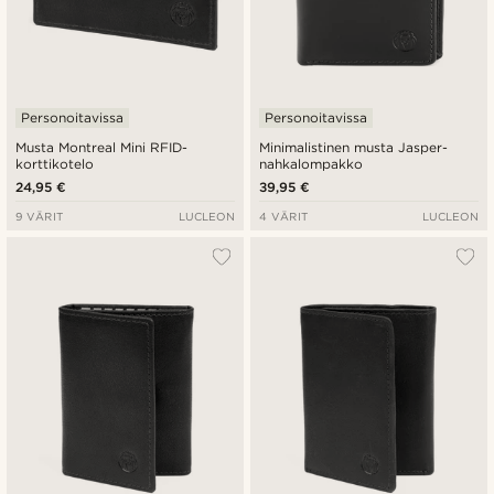
Personoitavissa
Personoitavissa
Musta Montreal Mini RFID-
Minimalistinen musta Jasper-
korttikotelo
nahkalompakko
24,95 €
39,95 €
9 VÄRIT
LUCLEON
4 VÄRIT
LUCLEON