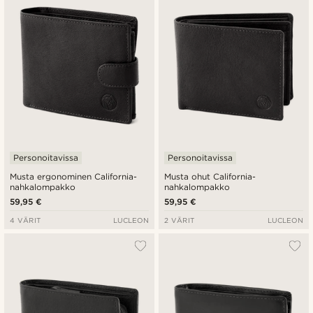
Halvin
Kallein
Personoitavissa
Personoitavissa
Musta ergonominen California-
Musta ohut California-
nahkalompakko
nahkalompakko
59,95 €
59,95 €
4 VÄRIT
LUCLEON
2 VÄRIT
LUCLEON