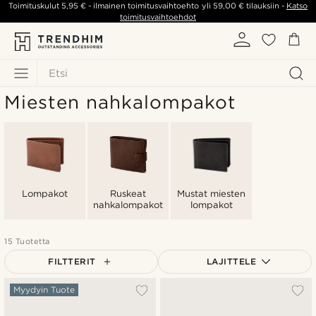
Toimituskulut
5,95 €
- ilmainen toimitusvaihtoehto yli
59,00 €
tilauksiin -
Katso
toimitusvaihtoehdot
Etsi
Miesten nahkalompakot
Lompakot
Ruskeat
Mustat miesten
nahkalompakot
lompakot
15 Tuotetta
FILTTERIT
LAJITTELE
Suosituin
Myydyin Tuote
Uusin