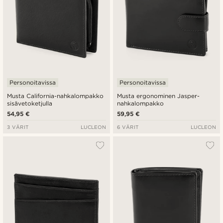
Personoitavissa
Personoitavissa
Musta California-nahkalompakko
Musta ergonominen Jasper-
sisävetoketjulla
nahkalompakko
54,95 €
59,95 €
3 VÄRIT
LUCLEON
6 VÄRIT
LUCLEON