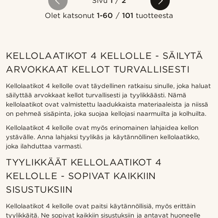
Sivu
1
/
2
Olet katsonut
1-60
/
101
tuotteesta
KELLOLAATIKOT 4 KELLOLLE - SÄILYTÄ
ARVOKKAAT KELLOT TURVALLISESTI
Kellolaatikot 4 kellolle ovat täydellinen ratkaisu sinulle, joka haluat
säilyttää arvokkaat kellot turvallisesti ja tyylikkäästi. Nämä
kellolaatikot ovat valmistettu laadukkaista materiaaleista ja niissä
on pehmeä sisäpinta, joka suojaa kellojasi naarmuilta ja kolhuilta.
Kellolaatikot 4 kellolle ovat myös erinomainen lahjaidea kellon
ystävälle. Anna lahjaksi tyylikäs ja käytännöllinen kellolaatikko,
joka ilahduttaa varmasti.
TYYLIKKÄÄT KELLOLAATIKOT 4
KELLOLLE - SOPIVAT KAIKKIIN
SISUSTUKSIIN
Kellolaatikot 4 kellolle ovat paitsi käytännöllisiä, myös erittäin
tyylikkäitä. Ne sopivat kaikkiin sisustuksiin ja antavat huoneelle