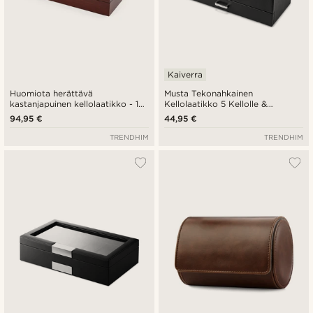
Kaiverra
Huomiota herättävä
Musta Tekonahkainen
kastanjapuinen kellolaatikko - 18
Kellolaatikko 5 Kellolle &
kellolle
Korukotelo
94,95 €
44,95 €
TRENDHIM
TRENDHIM