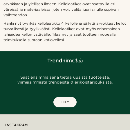
arvokkaan ja ylellisen ilmeen. Kellolaatikot ovat saatavilla eri
väreissä ja materiaaleissa, joten voit valita juuri sinulle sopivan
vaihtoehdon.
Hanki nyt tyylikäs kellolaatikko 4 kellolle ja säilytä arvokkaat kellot
turvallisesti ja tyylikkäästi. Kellolaatikot ovat myös erinomainen
lahjaidea kellon ystävälle. Tilaa nyt ja saat tuotteen nopealla
toimituksella suoraan kotiovellesi.
Saat ensimmäisenä tietää uusista tuotteista,
viimeisimmistä trendeistä & erikoistarjouksista.
LIITY
INSTAGRAM