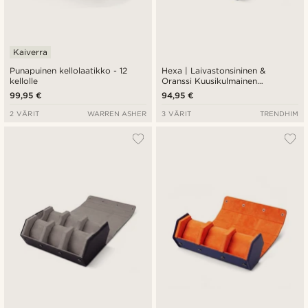
Kaiverra
Punapuinen kellolaatikko - 12
Hexa | Laivastonsininen &
kellolle
Oranssi Kuusikulmainen
Tekonahka Kellokotelo - 6
99,95 €
94,95 €
Kellolle
2 VÄRIT
WARREN ASHER
3 VÄRIT
TRENDHIM