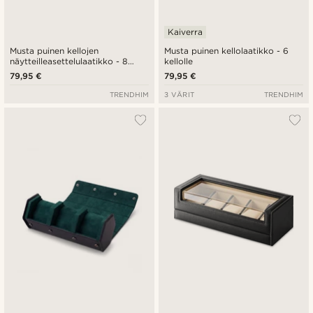
Kaiverra
Musta puinen kellojen
Musta puinen kellolaatikko - 6
näytteilleasettelulaatikko - 8
kellolle
kellolle
79,95 €
79,95 €
TRENDHIM
3 VÄRIT
TRENDHIM