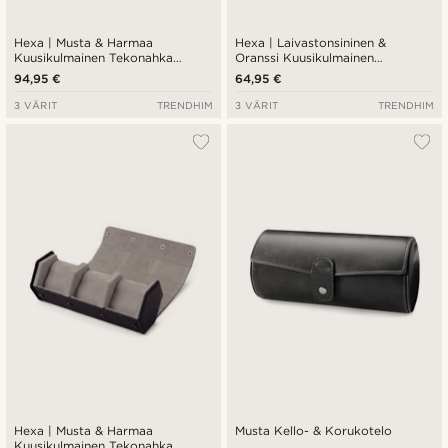
Hexa | Musta & Harmaa
Hexa | Laivastonsininen &
Kuusikulmainen Tekonahka
Oranssi Kuusikulmainen
Kellokotelo - 6 Kellolle
Tekonahka Kellokotelo - 3
94,95 €
64,95 €
Kellolle
3 VÄRIT
TRENDHIM
3 VÄRIT
TRENDHIM
Hexa | Musta & Harmaa
Musta Kello- & Korukotelo
Kuusikulmainen Tekonahka