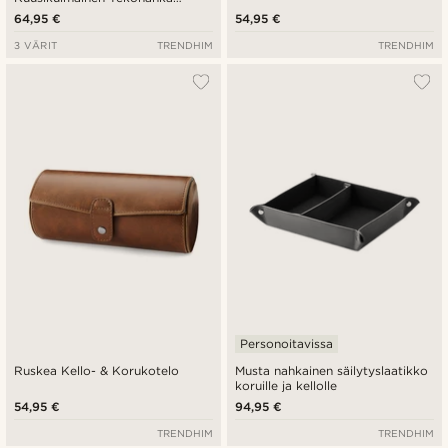
Kellokotelo - 3 Kellolle
64,95 €
54,95 €
3 VÄRIT
TRENDHIM
TRENDHIM
Personoitavissa
Ruskea Kello- & Korukotelo
Musta nahkainen säilytyslaatikko
koruille ja kellolle
54,95 €
94,95 €
TRENDHIM
TRENDHIM