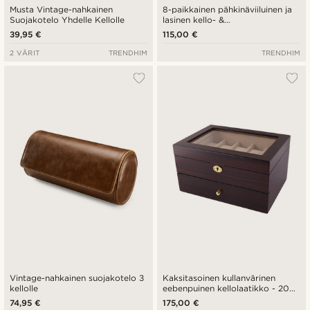
Musta Vintage-nahkainen
8-paikkainen pähkinäviiluinen ja
Suojakotelo Yhdelle Kellolle
lasinen kello- &
kalvosinnappilaatikko
39,95 €
115,00 €
2 VÄRIT
TRENDHIM
TRENDHIM
Vintage-nahkainen suojakotelo 3
Kaksitasoinen kullanvärinen
kellolle
eebenpuinen kellolaatikko - 20
kellolle
74,95 €
175,00 €