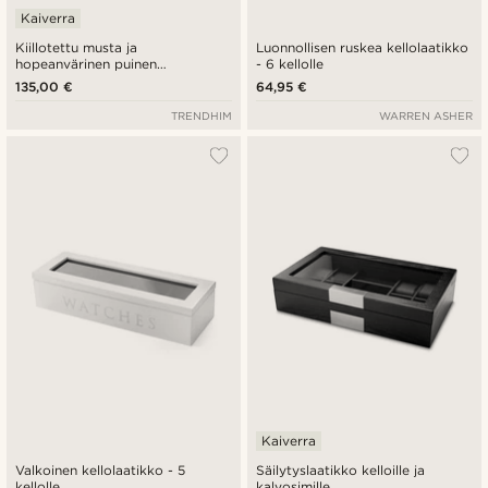
Kaiverra
Kiillotettu musta ja
Luonnollisen ruskea kellolaatikko
hopeanvärinen puinen
- 6 kellolle
kellolaatikko - 10 kellolle
135,00 €
64,95 €
TRENDHIM
WARREN ASHER
Kaiverra
Valkoinen kellolaatikko - 5
Säilytyslaatikko kelloille ja
kellolle
kalvosimille