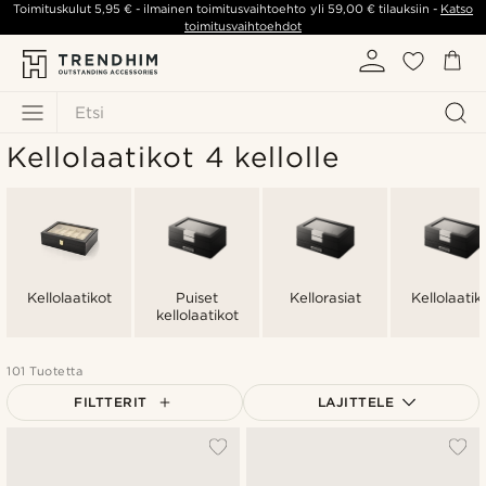
Toimituskulut
5,95 €
- ilmainen toimitusvaihtoehto yli
59,00 €
tilauksiin -
Katso
toimitusvaihtoehdot
Etsi
Kellolaatikot 4 kellolle
Kellolaatikot
Puiset
Kellorasiat
Kellolaatik
kellolaatikot
101 Tuotetta
FILTTERIT
LAJITTELE
Suosituin
Uusin