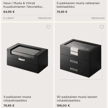
Hexa | Musta & Vihreä
5-paikkainen musta nahkainen
Kuusikulmainen Tekonahka
kellolaatikko
Kellokotelo - 3 Kellolle
64,95 €
74,95 €
3 VÄRIT
TRENDHIM
TRENDHIM
3-paikkainen musta
30-paikkainen musta lasinen
viilukellolaatikko
viilukellolaatikko
79,95 €
199,00 €