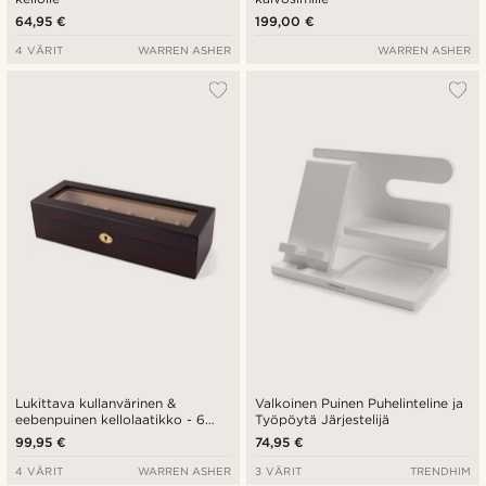
64,95 €
199,00 €
4 VÄRIT
WARREN ASHER
WARREN ASHER
Lukittava kullanvärinen &
Valkoinen Puinen Puhelinteline ja
eebenpuinen kellolaatikko - 6
Työpöytä Järjestelijä
kellolle
99,95 €
74,95 €
4 VÄRIT
WARREN ASHER
3 VÄRIT
TRENDHIM