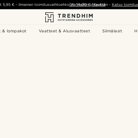
t
5,95 €
-
ilmainen toimitusvaihtoehto yli
Ota meihin yhteyttä
59,00 €
tilauksiin
-
Katso toimitu
t & lompakot
Vaatteet & Alusvaatteet
Silmälasit
H