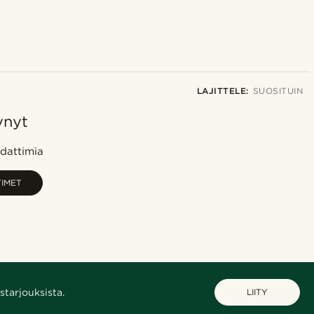
LAJITTELE:
SUOSITUIN
ynyt
Suosituin
Uusin
dattimia
Halvin
TIMET
Kallein
starjouksista.
LIITY