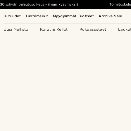
30 päivän palautusoikeus - ilman kysymyksiä!
Toimituskulu
Uutuudet
Tuotemerkit
Myydyimmät Tuotteet
Archive Sale
Uusi Mallisto
Korut & Kellot
Pukuasusteet
Lauku