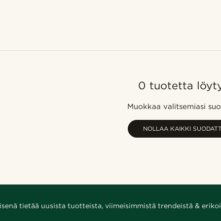
0 tuotetta löyt
Muokkaa valitsemiasi suo
NOLLAA KAIKKI SUODAT
enä tietää uusista tuotteista, viimeisimmistä trendeistä & erikoi