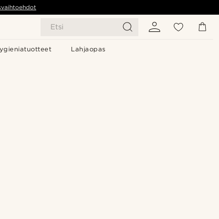
svaihtoehdot
Etsi
ygieniatuotteet
Lahjaopas