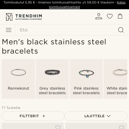
Toimituskulut
5,95 €
- ilmainen toimitusvaihtoehto yli
59,00 €
tilauksiin -
Katso
toimitusvaihtoehdot
Etsi
Men's black stainless steel
bracelets
Rannekorut
Grey stainless
Pink stainless
White stainl
steel bracelets
steel bracelets
steel bracel
71 Tuotetta
FILTTERIT
LAJITTELE
Suosituin