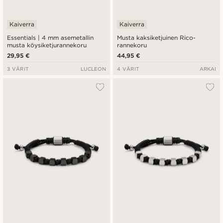
Kaiverra
Kaiverra
Essentials | 4 mm asemetallin
Musta kaksiketjuinen Rico-
musta köysiketjurannekoru
rannekoru
29,95 €
44,95 €
3 VÄRIT
LUCLEON
4 VÄRIT
ARKAI