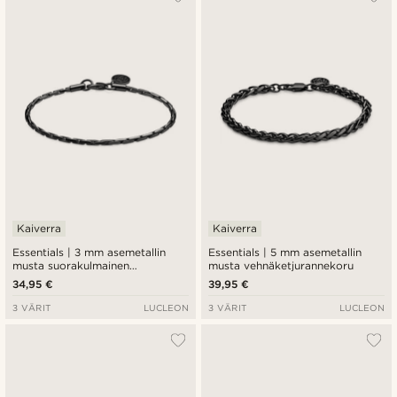
Kaiverra
Kaiverra
Essentials | 3 mm asemetallin
Essentials | 5 mm asemetallin
musta suorakulmainen
musta vehnäketjurannekoru
venetsiaketjurannekoru
34,95 €
39,95 €
3 VÄRIT
LUCLEON
3 VÄRIT
LUCLEON