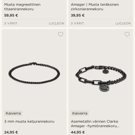
Musta magneettinen
Amager | Musta teräksinen
titaanirannekoru
zirkoniarannekoru
59,95 €
39,95 €
3 VÄRIT
LUCLEON
3 VÄRIT
LUCLEON
Kaiverra
Kaiverra
3 mm musta ketjurannekoru
Asemetallin värinen Clarke
Amager -hymiörannekoru
panssari- ja kaapeliketjusta
24,95 €
44,95 €