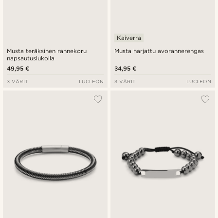
Kaiverra
Musta teräksinen rannekoru
Musta harjattu avorannerengas
napsautuslukolla
49,95 €
34,95 €
3 VÄRIT
LUCLEON
3 VÄRIT
LUCLEON