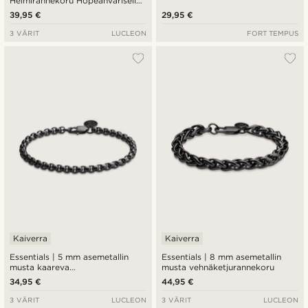
Helmirannekoru Hopeanvärisellä
Teräslevyllä
39,95 €
29,95 €
3 VÄRIT
LUCLEON
FORT TEMPUS
Kaiverra
Kaiverra
Essentials | 5 mm asemetallin
Essentials | 8 mm asemetallin
musta kaareva
musta vehnäketjurannekoru
venetsiaketjurannekoru
34,95 €
44,95 €
3 VÄRIT
LUCLEON
3 VÄRIT
LUCLEON