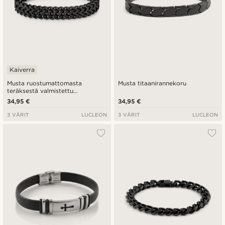
Kaiverra
Musta ruostumattomasta
Musta titaanirannekoru
teräksestä valmistettu
ketunhäntä ranneketju
34,95 €
34,95 €
3 VÄRIT
LUCLEON
3 VÄRIT
LUCLEON