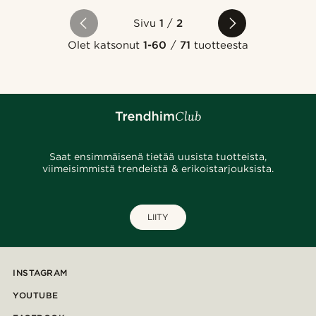
Sivu
1
/
2
Olet katsonut
1-60
/
71
tuotteesta
Saat ensimmäisenä tietää uusista tuotteista,
viimeisimmistä trendeistä & erikoistarjouksista.
LIITY
INSTAGRAM
YOUTUBE