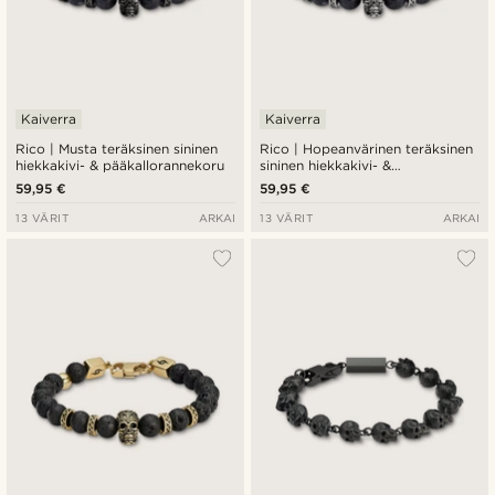
Kaiverra
Kaiverra
Rico | Musta teräksinen sininen
Rico | Hopeanvärinen teräksinen
hiekkakivi- & pääkallorannekoru
sininen hiekkakivi- &
pääkallorannekoru
59,95 €
59,95 €
13 VÄRIT
ARKAI
13 VÄRIT
ARKAI