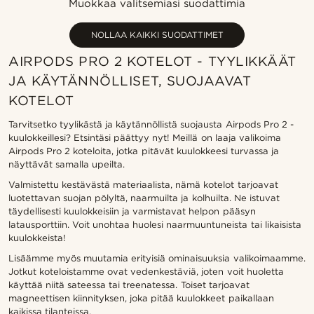
Muokkaa valitsemiasi suodattimia
Halvin
Kallein
NOLLAA KAIKKI SUODATTIMET
AIRPODS PRO 2 KOTELOT - TYYLIKKÄÄT
JA KÄYTÄNNÖLLISET, SUOJAAVAT
KOTELOT
Tarvitsetko tyylikästä ja käytännöllistä suojausta Airpods Pro 2 -
kuulokkeillesi? Etsintäsi päättyy nyt! Meillä on laaja valikoima
Airpods Pro 2 koteloita, jotka pitävät kuulokkeesi turvassa ja
näyttävät samalla upeilta.
Valmistettu kestävästä materiaalista, nämä kotelot tarjoavat
luotettavan suojan pölyltä, naarmuilta ja kolhuilta. Ne istuvat
täydellisesti kuulokkeisiin ja varmistavat helpon pääsyn
latausporttiin. Voit unohtaa huolesi naarmuuntuneista tai likaisista
kuulokkeista!
Lisäämme myös muutamia erityisiä ominaisuuksia valikoimaamme.
Jotkut koteloistamme ovat vedenkestäviä, joten voit huoletta
käyttää niitä sateessa tai treenatessa. Toiset tarjoavat
magneettisen kiinnityksen, joka pitää kuulokkeet paikallaan
kaikissa tilanteissa.