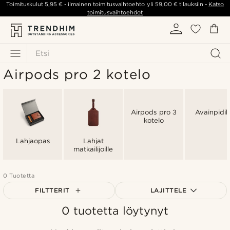
Toimituskulut
5,95 €
- ilmainen toimitusvaihtoehto yli
59,00 €
tilauksiin -
Katso
toimitusvaihtoehdot
Etsi
Airpods pro 2 kotelo
Airpods pro 3
Avainpidi
kotelo
Lahjaopas
Lahjat
matkailijoille
0 Tuotetta
FILTTERIT
LAJITTELE
0 tuotetta löytynyt
Suosituin
Uusin