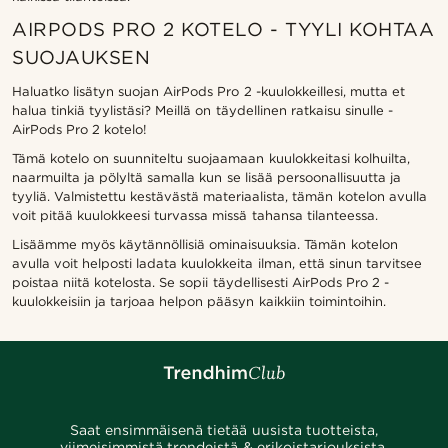
AIRPODS PRO 2 KOTELO - TYYLI KOHTAA
SUOJAUKSEN
Haluatko lisätyn suojan AirPods Pro 2 -kuulokkeillesi, mutta et
halua tinkiä tyylistäsi? Meillä on täydellinen ratkaisu sinulle -
AirPods Pro 2 kotelo!
Tämä kotelo on suunniteltu suojaamaan kuulokkeitasi kolhuilta,
naarmuilta ja pölyltä samalla kun se lisää persoonallisuutta ja
tyyliä. Valmistettu kestävästä materiaalista, tämän kotelon avulla
voit pitää kuulokkeesi turvassa missä tahansa tilanteessa.
Lisäämme myös käytännöllisiä ominaisuuksia. Tämän kotelon
avulla voit helposti ladata kuulokkeita ilman, että sinun tarvitsee
poistaa niitä kotelosta. Se sopii täydellisesti AirPods Pro 2 -
kuulokkeisiin ja tarjoaa helpon pääsyn kaikkiin toimintoihin.
Saat ensimmäisenä tietää uusista tuotteista,
viimeisimmistä trendeistä & erikoistarjouksista.