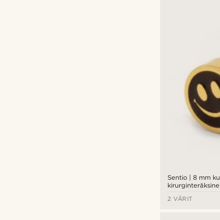
Sentio | 8 mm ku
kirurginteräksin
hymiönappikorv
2 VÄRIT