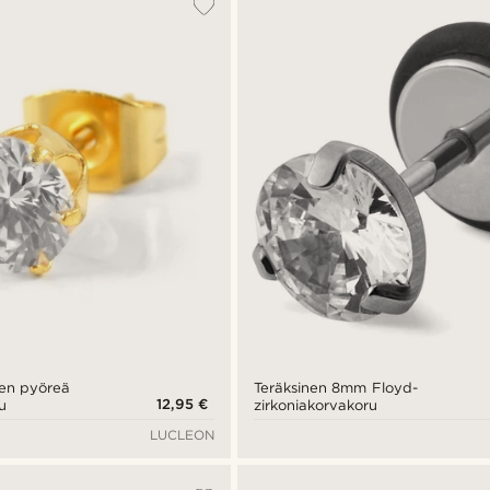
en pyöreä
Teräksinen 8mm Floyd-
12,95 €
u
zirkoniakorvakoru
LUCLEON