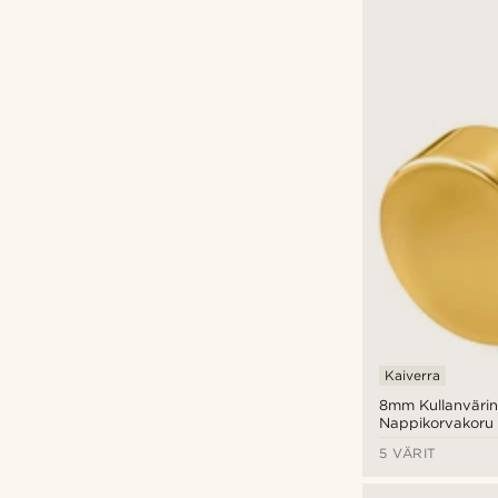
Kaiverra
8mm Kullanväri
Nappikorvakoru
5 VÄRIT