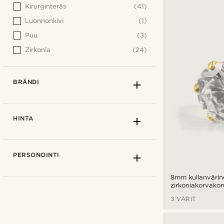
Kirurginteräs
(41)
Luonnonkivi
(1)
Puu
(3)
Zirkonia
(24)
BRÄNDI
HINTA
PERSONOINTI
8mm kullanvärin
zirkoniakorvakor
3 VÄRIT