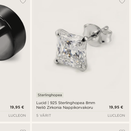
Uusin
Halvin
Kallein
Sterlinghopea
Lucid | 925 Sterlinghopea 8mm
19,95 €
19,95 €
Neliö Zirkonia Nappikorvakoru
LUCLEON
5 VÄRIT
LUCLEON