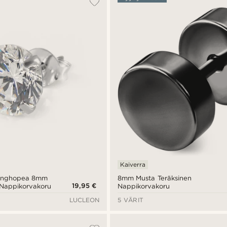
Kaiverra
rlinghopea 8mm
8mm Musta Teräksinen
19,95 €
 Nappikorvakoru
Nappikorvakoru
LUCLEON
5 VÄRIT