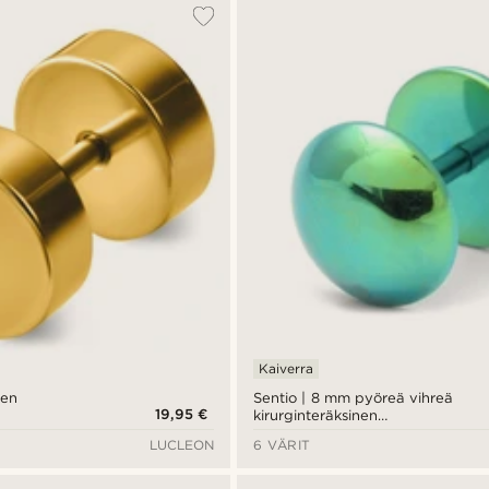
Kaiverra
nen
Sentio | 8 mm pyöreä vihreä
19,95 €
kirurginteräksinen
nappikorvakoru
LUCLEON
6 VÄRIT