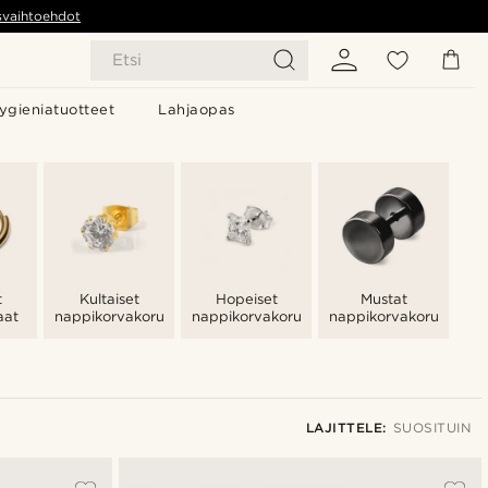
svaihtoehdot
Etsi
ygieniatuotteet
Lahjaopas
t
Kultaiset
Hopeiset
Mustat
aat
nappikorvakorut
nappikorvakorut
nappikorvakorut
LAJITTELE:
SUOSITUIN
Suosituin