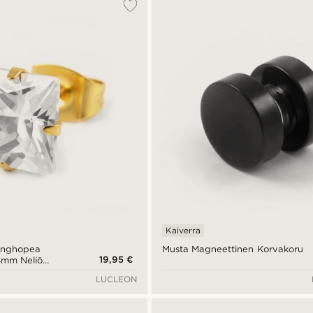
Kaiverra
linghopea
Musta Magneettinen Korvakoru
19,95 €
8mm Neliö
orvakoru
LUCLEON