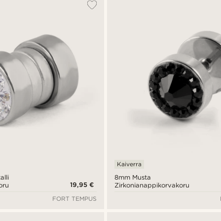
Kaiverra
alli
8mm Musta
19,95 €
oru
Zirkonianappikorvakoru
FORT TEMPUS