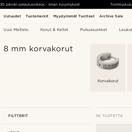
30 päivän palautusoikeus - ilman kysymyksiä!
Toimituskulu
Uutuudet
Tuotemerkit
Myydyimmät Tuotteet
Archive Sale
Uusi Mallisto
Korut & Kellot
Pukuasusteet
Lauku
8 mm korvakorut
Korvakorut
FILTTERIT
56 TUOTETTA