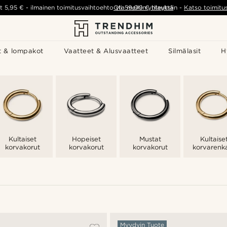
t
5,95 €
-
ilmainen toimitusvaihtoehto yli
Ota meihin yhteyttä
59,00 €
tilauksiin
-
Katso toimitu
t & lompakot
Vaatteet & Alusvaatteet
Silmälasit
H
Kultaiset
Hopeiset
Mustat
Kultaise
korvakorut
korvakorut
korvakorut
korvarenk
Myydyin Tuote