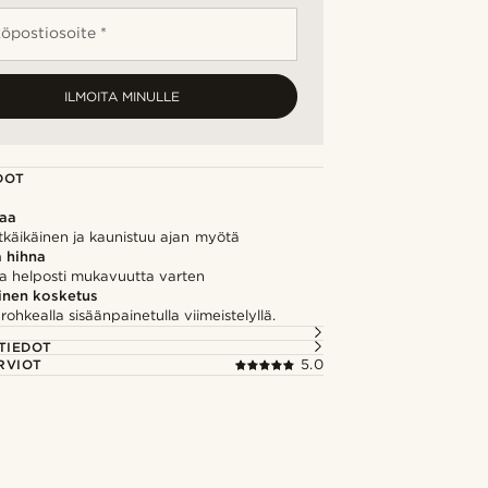
öpostiosoite *
ILMOITA MINULLE
DOT
kaa
tkäikäinen ja kaunistuu ajan myötä
 hihna
a helposti mukavuutta varten
inen kosketus
 rohkealla sisäänpainetulla viimeistelyllä.
TIEDOT
RVIOT
5.0