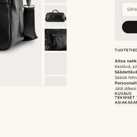
Sähk
TUOTETIE
Aitoa nah
Kestävä, pi
Säädettävä
Säädä hihn
Persoonall
Jätä jälkesi
KUVAUS
TEKNISET 
ASIAKASA