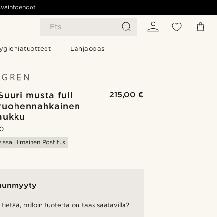
svaihtoehdot
Etsi
ygieniatuotteet
Lahjaopas
 Suuri musta full
215,00 €
-vuohennahkainen
aukku
.0
vissa
Ilmainen Postitus
uunmyyty
tietää, milloin tuotetta on taas saatavilla?