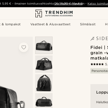
t
5,95 €
-
ilmainen toimitusvaihtoehto yli
Ota meihin yhteyttä
59,00 €
tilauksiin
-
Katso toimitu
t & lompakot
Vaatteet & Alusvaatteet
Silmälasit
H
Fidei |
grain 
matkal
5
Personoita
Lopp
Halutko 