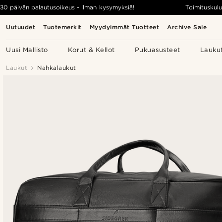
30 päivän palautusoikeus - ilman kysymyksiä!
Toimituskulu
Uutuudet
Tuotemerkit
Myydyimmät Tuotteet
Archive Sale
Uusi Mallisto
Korut & Kellot
Pukuasusteet
Lauku
Laukut
Nahkalaukut