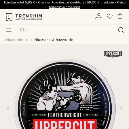
Toimituskulut
5,95 €
- ilmainen toimitusvaihtoehto yli
59,00 €
tilauksiin -
Katso
toimitusvaihtoehdot
Etsi
Hiustenhoito
Hiusvaha & hiusvoide