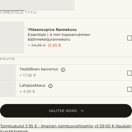
VIIMEISTELE TYYLI
Yhteensopiva Rannekoru
Essentials | 4 mm hopeanvärinen
käärmeketjurannekoru
+
34,95 €
31,45 €
PÄIVITÄ
Yksilöllinen kaiverrus
+
17,95 €
Lahjapakkaus
+
4,95 €
VALITSE KOKO
Toimituskulut 5,95 € - ilmainen toimitusvaihtoehto yli 59,00 € tilauksiin
TUOTETIEDOT