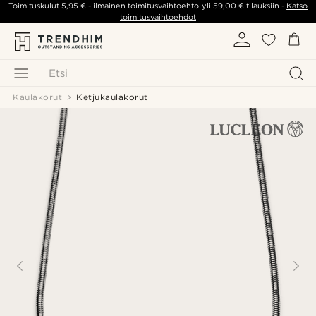
Toimituskulut
5,95 €
- ilmainen toimitusvaihtoehto yli
59,00 €
tilauksiin -
Katso
toimitusvaihtoehdot
Etsi
Kaulakorut
Ketjukaulakorut