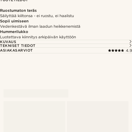
Ruostumaton teräs
Säilyttää kiiltonsa - ei ruostu, ei haalistu
Sopii uimiseen
Vedenkestävä ilman laadun heikkenemistä
Hummerilukko
Luotettava kiinnitys arkipäivän käyttöön
KUVAUS
TEKNISET TIEDOT
ASIAKASARVIOT
4.9