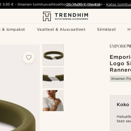
t
5,95 €
-
ilmainen toimitusvaihtoehto yli
Ota meihin yhteyttä
59,00 €
tilauksiin
-
Katso toimitu
t & lompakot
Vaatteet & Alusvaatteet
Silmälasit
H
Empori
Logo Si
Ranner
Ilmainen Po
Koko 
Haluatk
taas sa