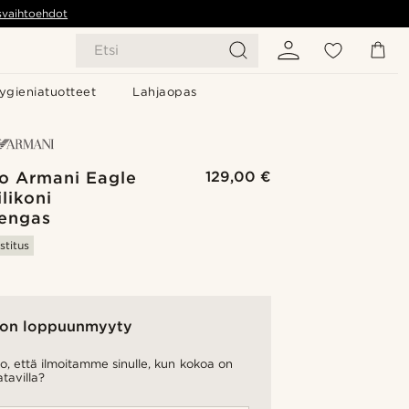
svaihtoehdot
Etsi
ygieniatuotteet
Lahjaopas
o Armani Eagle
129,00 €
likoni
engas
stitus
on loppuunmyyty
o, että ilmoitamme sinulle, kun kokoa on
atavilla?