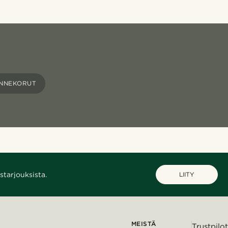
NNEKORUT
starjouksista.
LIITY
MEISTÄ
Trustpilot