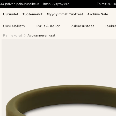
30 päivän palautusoikeus - ilman kysymyksiä!
Toimituskulu
Uutuudet
Tuotemerkit
Myydyimmät Tuotteet
Archive Sale
Uusi Mallisto
Korut & Kellot
Pukuasusteet
Lauku
Rannekorut
Avorannerenkaat