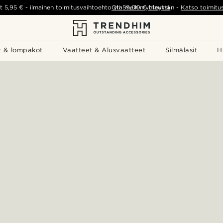
t
5,95 €
-
ilmainen toimitusvaihtoehto yli
Ota meihin yhteyttä
59,00 €
tilauksiin
-
Katso toimitu
t & lompakot
Vaatteet & Alusvaatteet
Silmälasit
H