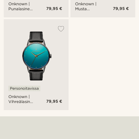
Onknown |
Onknown |
79,95 €
79,95 €
Punalasinen
Musta
ruostumaton
ruostumaton
teräskello
teräskello
Personoitavissa
Onknown |
79,95 €
Vihreälasinen
ruostumaton
teräskello