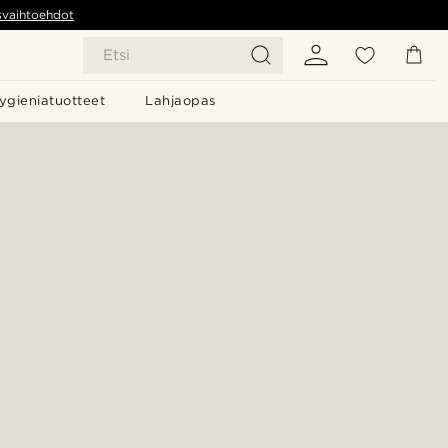
svaihtoehdot
Etsi
ygieniatuotteet
Lahjaopas