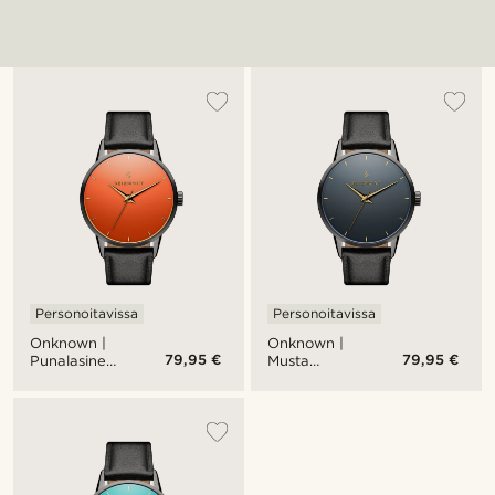
Personoitavissa
Personoitavissa
Onknown |
Onknown |
79,95 €
79,95 €
Punalasinen
Musta
ruostumaton
ruostumaton
teräskello
teräskello