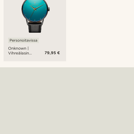
Personoitavissa
Onknown |
79,95 €
Vihreälasinen
ruostumaton
teräskello