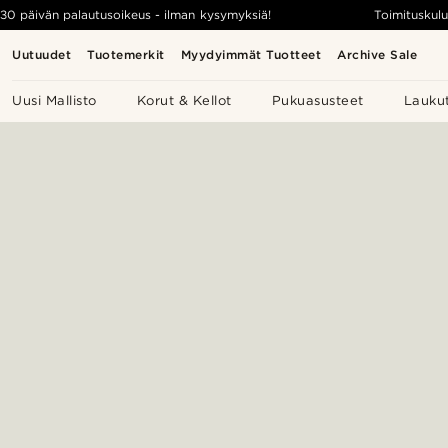
30 päivän palautusoikeus - ilman kysymyksiä!
Toimituskulu
Uutuudet
Tuotemerkit
Myydyimmät Tuotteet
Archive Sale
Uusi Mallisto
Korut & Kellot
Pukuasusteet
Lauku