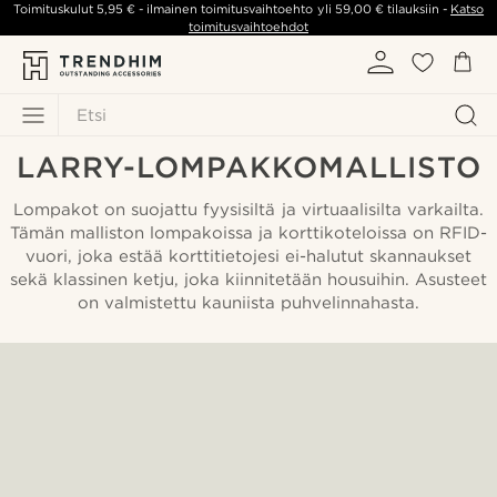
Toimituskulut
5,95 €
- ilmainen toimitusvaihtoehto yli
59,00 €
tilauksiin -
Katso
toimitusvaihtoehdot
Etsi
LARRY-LOMPAKKOMALLISTO
Lompakot on suojattu fyysisiltä ja virtuaalisilta varkailta.
Tämän malliston lompakoissa ja korttikoteloissa on RFID-
vuori, joka estää korttitietojesi ei-halutut skannaukset
sekä klassinen ketju, joka kiinnitetään housuihin. Asusteet
on valmistettu kauniista puhvelinnahasta.