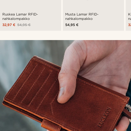
Ruskea Lamar RFID-
Musta Lamar RFID-
K
nahkalompakko
nahkalompakko
n
32,97 €
54,95 €
54,95 €
3