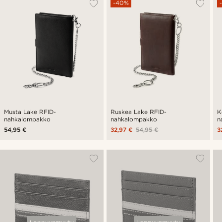
-40%
Musta Lake RFID-
Ruskea Lake RFID-
K
nahkalompakko
nahkalompakko
n
54,95 €
32,97 €
54,95 €
3