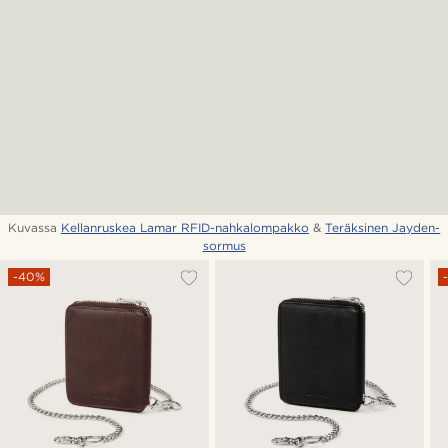
Kuvassa
Kellanruskea Lamar RFID-nahkalompakko
&
Teräksinen Jayden-
sormus
-40%