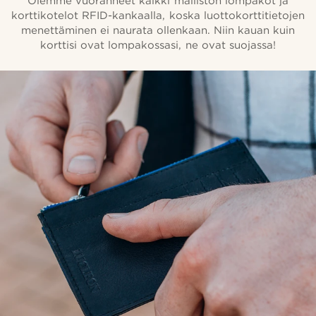
Olemme vuoranneet kaikki malliston lompakot ja
korttikotelot RFID-kankaalla, koska luottokorttitietojen
menettäminen ei naurata ollenkaan. Niin kauan kuin
korttisi ovat lompakossasi, ne ovat suojassa!