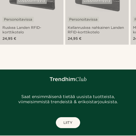
Loppuunmyyty
Loppuunmyyty
Personoitavissa
Personoitavissa
Ruskea Landen RFID-
Kellanruskea nahkainen Landen
M
korttikotelo
RFID-korttikotelo
k
24,95 €
24,95 €
2
Saat ensimmäisenä tietää uusista tuotteista,
viimeisimmistä trendeistä & erikoistarjouksista.
LIITY