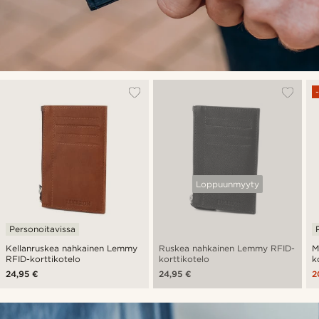
Loppuunmyyty
Personoitavissa
Kellanruskea nahkainen Lemmy
Ruskea nahkainen Lemmy RFID-
M
RFID-korttikotelo
korttikotelo
k
24,95 €
24,95 €
2