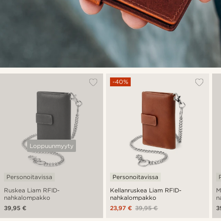
-40%
Loppuunmyyty
Personoitavissa
Personoitavissa
Ruskea Liam RFID-
Kellanruskea Liam RFID-
M
nahkalompakko
nahkalompakko
n
39,95 €
23,97 €
39,95 €
3