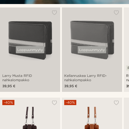
Loppuunmyyty
Loppuunmyyty
Larry Musta RFID
Kellanruskea Larry RFID-
R
nahkalompakko
nahkalompakko
n
39,95 €
39,95 €
3
-40%
-40%