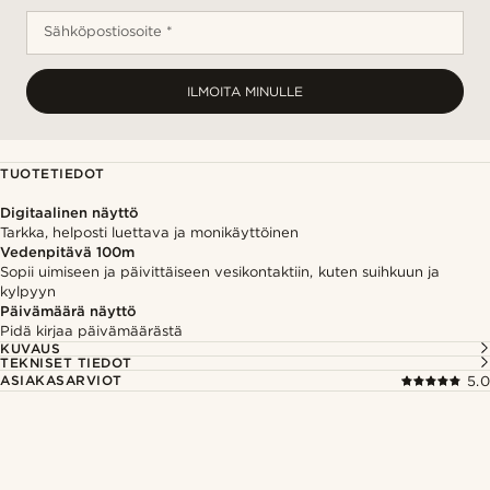
Sähköpostiosoite *
ILMOITA MINULLE
TUOTETIEDOT
Digitaalinen näyttö
Tarkka, helposti luettava ja monikäyttöinen
Vedenpitävä 100m
Sopii uimiseen ja päivittäiseen vesikontaktiin, kuten suihkuun ja
kylpyyn
Päivämäärä näyttö
Pidä kirjaa päivämäärästä
KUVAUS
TEKNISET TIEDOT
ASIAKASARVIOT
5.0