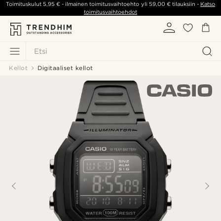
Toimituskulut
5,95 €
- ilmainen toimitusvaihtoehto yli
59,00 €
tilauksiin -
Katso
toimitusvaihtoehdot
Etsi
Kellot
Digitaaliset kellot