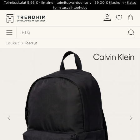
Toimituskulut
5,95 €
- ilmainen toimitusvaihtoehto yli
59,00 €
tilauksiin -
Katso
toimitusvaihtoehdot
Etsi
Laukut
Reput