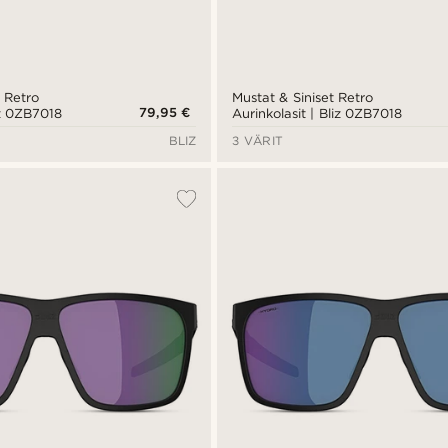
 Retro
Mustat & Siniset Retro
79,95 €
iz 0ZB7018
Aurinkolasit | Bliz 0ZB7018
BLIZ
3 VÄRIT