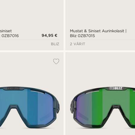
iniset
Mustat & Siniset Aurinkolasit |
94,95 €
iz 0ZB7016
Bliz 0ZB7015
BLIZ
2 VÄRIT