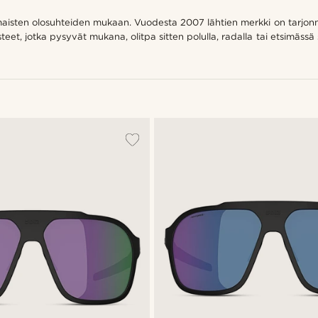
maisten olosuhteiden mukaan. Vuodesta 2007 lähtien merkki on tarjonnut 
eet, jotka pysyvät mukana, olitpa sitten polulla, radalla tai etsimässä seu