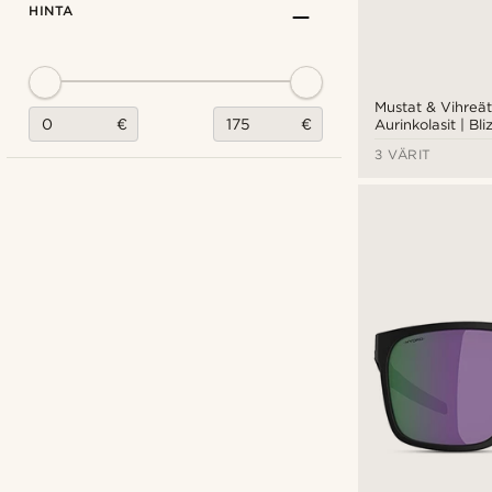
HINTA
Mustat & Vihreät
€
€
Aurinkolasit | Bl
3 VÄRIT