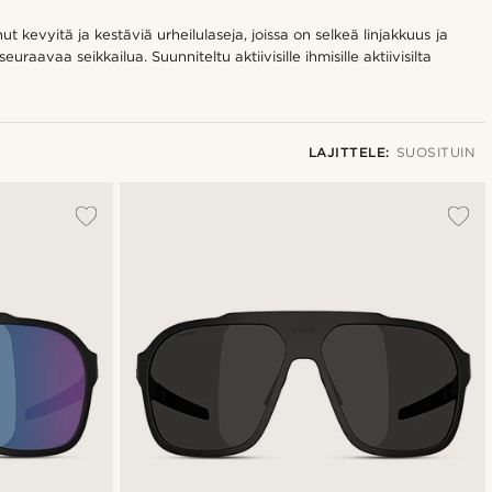
kevyitä ja kestäviä urheilulaseja, joissa on selkeä linjakkuus ja
raavaa seikkailua. Suunniteltu aktiivisille ihmisille aktiivisilta
LAJITTELE:
SUOSITUIN
Suosituin
Uusin
Halvin
Kallein