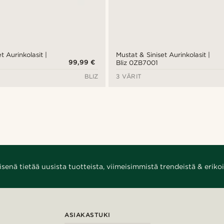
t Aurinkolasit |
Mustat & Siniset Aurinkolasit |
99,99 €
Bliz 0ZB7001
BLIZ
3 VÄRIT
enä tietää uusista tuotteista, viimeisimmistä trendeistä & erikoi
ASIAKASTUKI