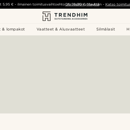
t
5,95 €
-
ilmainen toimitusvaihtoehto yli
Ota meihin yhteyttä
59,00 €
tilauksiin
-
Katso toimitu
t & lompakot
Vaatteet & Alusvaatteet
Silmälasit
H