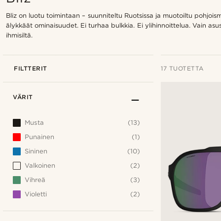
Bliz on luotu toimintaan – suunniteltu Ruotsissa ja muotoiltu pohjois
älykkäät ominaisuudet. Ei turhaa bulkkia. Ei ylihinnoittelua. Vain asust
ihmisiltä.
FILTTERIT
17 TUOTETTA
VÄRIT
Musta
(13)
Punainen
(1)
Sininen
(10)
Valkoinen
(2)
Vihreä
(3)
Violetti
(2)