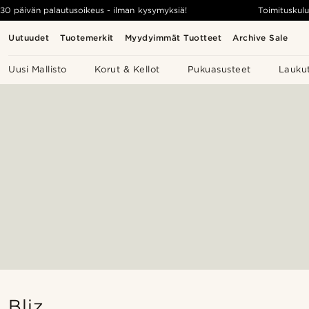
30 päivän palautusoikeus - ilman kysymyksiä!
Toimituskulu
Uutuudet
Tuotemerkit
Myydyimmät Tuotteet
Archive Sale
Uusi Mallisto
Korut & Kellot
Pukuasusteet
Lauku
Bliz