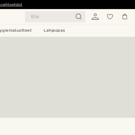
svaihtoehdot
Etsi
ygieniatuotteet
Lahjaopas