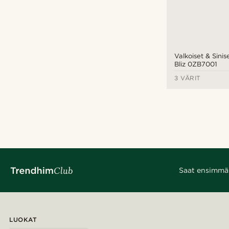
Valkoiset & Sinise
Bliz 0ZB7001
3 VÄRIT
Saat ensimmäis
LUOKAT