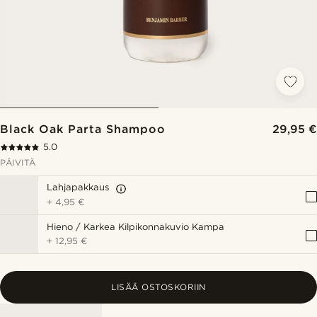
Black Oak Parta Shampoo
29,95 €
5.0
PÄIVITÄ
Lahjapakkaus
+
4,95 €
Hieno / Karkea Kilpikonnakuvio Kampa
+
12,95 €
LISÄÄ OSTOSKORIIN