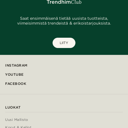
Saat ensimmäisenä tietää uusista tuotteista,
viimeisimmistä trendeistä & erikoistarjouksista.
LIITY
INSTAGRAM
YOUTUBE
FACEBOOK
LUOKAT
Uusi Mallisto
Korut & Kellot