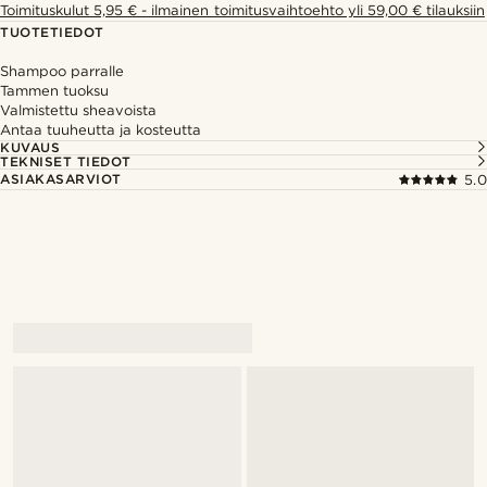
Toimituskulut 5,95 € - ilmainen toimitusvaihtoehto yli 59,00 € tilauksiin
TUOTETIEDOT
Shampoo parralle
Tammen tuoksu
Valmistettu sheavoista
Antaa tuuheutta ja kosteutta
KUVAUS
TEKNISET TIEDOT
ASIAKASARVIOT
5.0