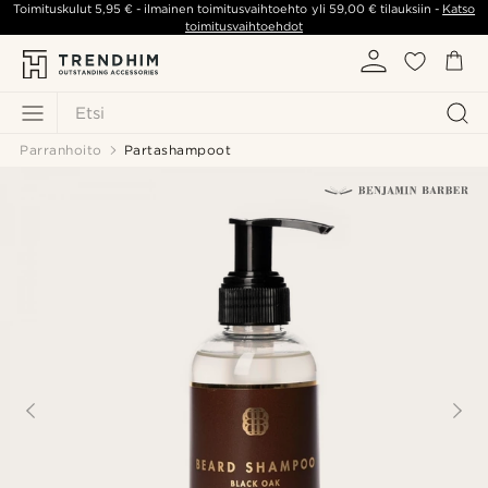
Toimituskulut
5,95 €
- ilmainen toimitusvaihtoehto yli
59,00 €
tilauksiin -
Katso
toimitusvaihtoehdot
Etsi
Parranhoito
Partashampoot