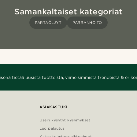
Samankaltaiset kategoriat
PARTAÖLJYT
PARRANHOITO
enä tietää uusista tuotteista, viimeisimmistä trendeistä & erikoi
ASIAKASTUKI
Usein kysytyt kysymykset
Luo palautus
Katso toimitusvaihtoehdot