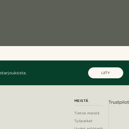
starjouksista.
LIITY
MEISTÄ
Trustpilot
Tietoa meistä
Työpaikat
Uudet artikkelit