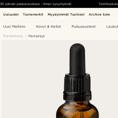
30 päivän palautusoikeus - ilman kysymyksiä!
Toimituskulu
Uutuudet
Tuotemerkit
Myydyimmät Tuotteet
Archive Sale
Uusi Mallisto
Korut & Kellot
Pukuasusteet
Lauku
Parranhoito
Partaöljyt