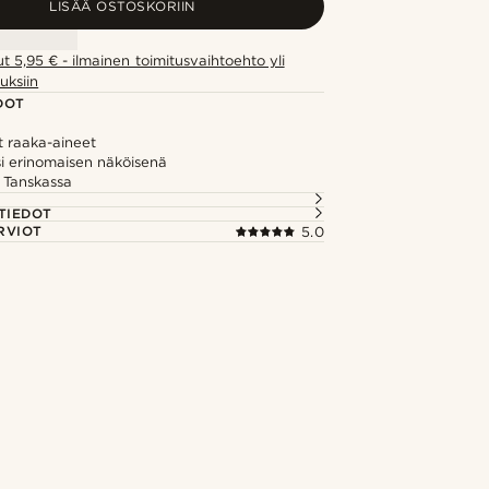
LISÄÄ OSTOSKORIIN
ut 5,95 € - ilmainen toimitusvaihtoehto yli
uksiin
DOT
t raaka-aineet
si erinomaisen näköisenä
 Tanskassa
TIEDOT
RVIOT
5.0