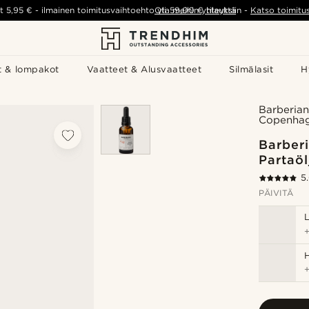
t
5,95 €
-
ilmainen toimitusvaihtoehto yli
Ota meihin yhteyttä
59,00 €
tilauksiin
-
Katso toimitu
t & lompakot
Vaatteet & Alusvaatteet
Silmälasit
H
Barberian
Copenha
Barberi
Partaöl
5
PÄIVITÄ
H