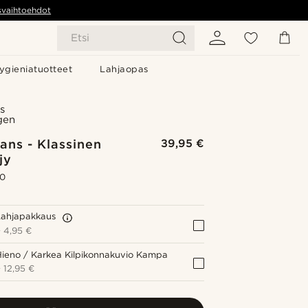
svaihtoehdot
Etsi
ygieniatuotteet
Lahjaopas
s
gen
ans - Klassinen
39,95 €
jy
.0
Lahjapakkaus
+
4,95 €
ieno / Karkea Kilpikonnakuvio Kampa
+
12,95 €