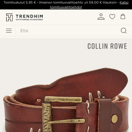
Toimituskulut
5,95 €
- ilmainen toimitusvaihtoehto yli
59,00 €
tilauksiin -
Katso
toimitusvaihtoehdot
Etsi