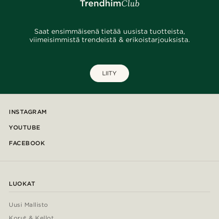
Saat ensimmäisenä tietää uusista tuotteista,
viimeisimmistä trendeistä & erikoistarjouksista.
LIITY
INSTAGRAM
YOUTUBE
FACEBOOK
LUOKAT
Uusi Mallisto
Korut & Kellot