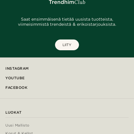
Saat ensimmäisenä tietää uusista tuotteista,
viimeisimmistä trendeistä & erikoistarjouksista.
LIITY
INSTAGRAM
YOUTUBE
FACEBOOK
LUOKAT
Uusi Mallisto
Korut & Kellot