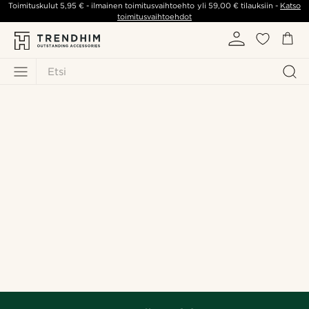
Toimituskulut
5,95 €
- ilmainen toimitusvaihtoehto yli
59,00 €
tilauksiin -
Katso
toimitusvaihtoehdot
Etsi