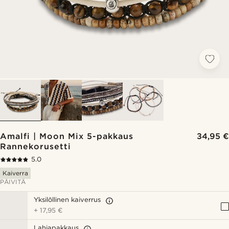
Amalfi | Moon Mix 5-pakkaus
34,95 €
Rannekorusetti
5.0
Kaiverra
PÄIVITÄ
Yksilöllinen kaiverrus
+
17,95 €
Lahjapakkaus