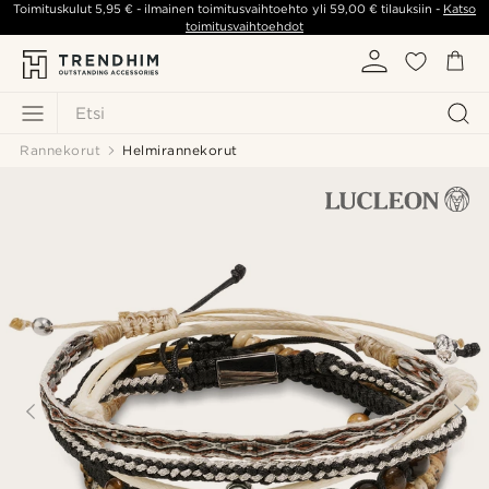
Toimituskulut
5,95 €
- ilmainen toimitusvaihtoehto yli
59,00 €
tilauksiin -
Katso
toimitusvaihtoehdot
Etsi
Rannekorut
Helmirannekorut