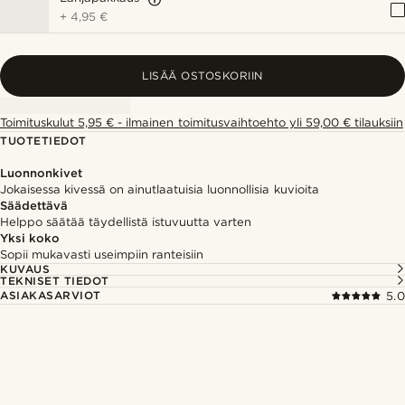
+
4,95 €
LISÄÄ OSTOSKORIIN
Toimituskulut 5,95 € - ilmainen toimitusvaihtoehto yli 59,00 € tilauksiin
TUOTETIEDOT
Luonnonkivet
Jokaisessa kivessä on ainutlaatuisia luonnollisia kuvioita
Säädettävä
Helppo säätää täydellistä istuvuutta varten
Yksi koko
Sopii mukavasti useimpiin ranteisiin
KUVAUS
TEKNISET TIEDOT
ASIAKASARVIOT
5.0