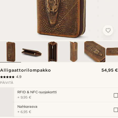
Alligaattorilompakko
54,95 €
4.9
PÄIVITÄ
RFID & NFC-suojakortti
+
9,95 €
Nahkarasva
+
6,95 €