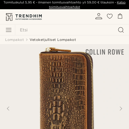
Toimituskulut
5,95 €
- ilmainen toimitusvaihtoehto yli
59,00 €
tilauksiin -
Katso
toimitusvaihtoehdot
Etsi
Lompakot
Vetoketjulliset Lompakot