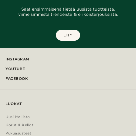
Saat ensimmäisenä tietää uusista tuotteista,
viimeisimmistä trendeistä & erikoistarjouksista.
LIITY
INSTAGRAM
YOUTUBE
FACEBOOK
LUOKAT
Uusi Mallisto
Korut & Kellot
Pukuasusteet