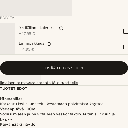
PÄIVITÄ
Yksilöllinen kaiverrus
+
17,95 €
Lahjapakkaus
+
4,95 €
LISÄÄ OSTOSKORIIN
Ilmainen toimitusvaihtoehto tälle tuotteelle
TUOTETIEDOT
Mineraalilasi
Karkaistu lasi, suunniteltu kestämään päivittäistä käyttöä
Vedenpitävä 100m
Sopii uimiseen ja päivittäiseen vesikontaktiin, kuten suihkuun ja
kylpyyn
Päivämäärä näyttö