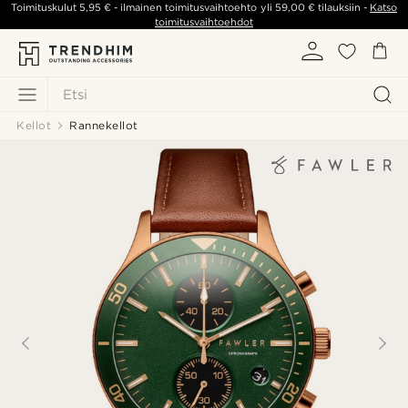
Toimituskulut
5,95 €
- ilmainen toimitusvaihtoehto yli
59,00 €
tilauksiin -
Katso
toimitusvaihtoehdot
Etsi
Kellot
Rannekellot