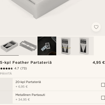
5-kpl Feather Partateriä
4,95 €
4.7
(73)
PÄIVITÄ
20-kpl Partateriä
+
6,95 €
Metallinen Partasuti
+
34,95 €