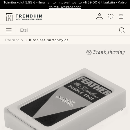
Toimituskulut
5,95 €
- ilmainen toimitusvaihtoehto yli
59,00 €
tilauksiin -
Katso
toimitusvaihtoehdot
Etsi
Parranajo
Klassiset partahöylät