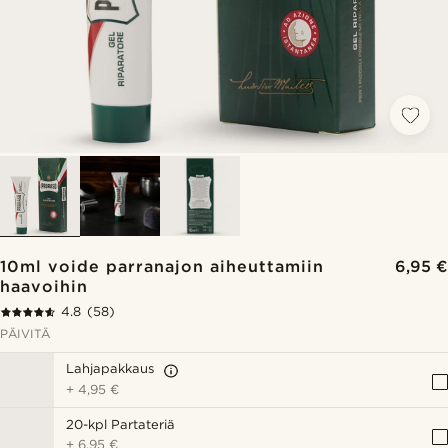
10ml voide parranajon aiheuttamiin
6,95 €
haavoihin
4.8
(58)
PÄIVITÄ
Lahjapakkaus
+
4,95 €
20-kpl Partateriä
+
6,95 €