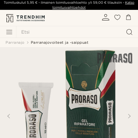
Toimituskulut
5,95 €
- ilmainen toimitusvaihtoehto yli
59,00 €
tilauksiin -
Katso
toimitusvaihtoehdot
Etsi
Parranajo
Parranajovoiteet ja -saippuat