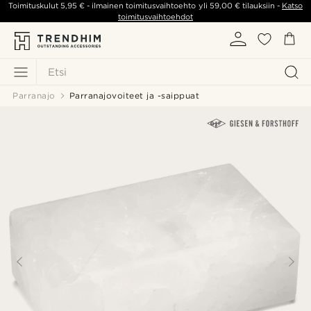
Toimituskulut
5,95 €
- ilmainen toimitusvaihtoehto yli
59,00 €
tilauksiin -
Katso
toimitusvaihtoehdot
Etsi
Parranajo
Parranajovoiteet ja -saippuat