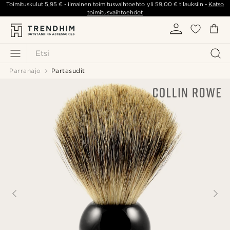
Toimituskulut
5,95 €
- ilmainen toimitusvaihtoehto yli
59,00 €
tilauksiin -
Katso
toimitusvaihtoehdot
Etsi
Parranajo
Partasudit