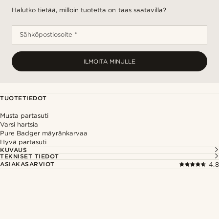
Halutko tietää, milloin tuotetta on taas saatavilla?
Sähköpostiosoite *
ILMOITA MINULLE
TUOTETIEDOT
Musta partasuti
Varsi hartsia
Pure Badger mäyränkarvaa
Hyvä partasuti
KUVAUS
TEKNISET TIEDOT
ASIAKASARVIOT
4.8