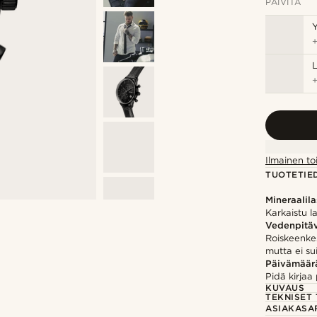
PÄIVITÄ
Y
Ilmainen to
TUOTETIE
Mineraalila
Karkaistu l
Vedenpitä
Roiskeenke
mutta ei su
Päivämäär
Pidä kirja
KUVAUS
TEKNISET 
ASIAKASA