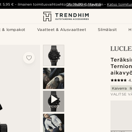
t
5,95 €
-
ilmainen toimitusvaihtoehto yli
Ota meihin yhteyttä
59,00 €
tilauksiin
-
Katso toimitu
t & lompakot
Vaatteet & Alusvaatteet
Silmälasit
H
Teräksi
Ternion
aikavy
4
Kaiverra
I
VALITSE V
VIDEO