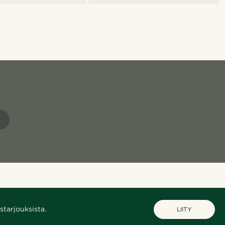
T
starjouksista.
LIITY