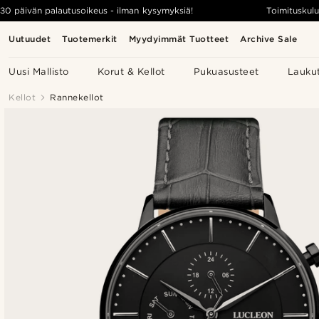
30 päivän palautusoikeus - ilman kysymyksiä!
Toimituskulu
Uutuudet
Tuotemerkit
Myydyimmät Tuotteet
Archive Sale
Uusi Mallisto
Korut & Kellot
Pukuasusteet
Lauku
Kellot
Rannekellot