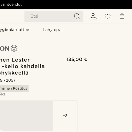
svaihtoehdot
Etsi
ygieniatuotteet
Lahjaopas
nen Lester
135,00 €
 -kello kahdella
öhykkeellä
.9
(205)
lmainen Postitus
ÄRI
+3