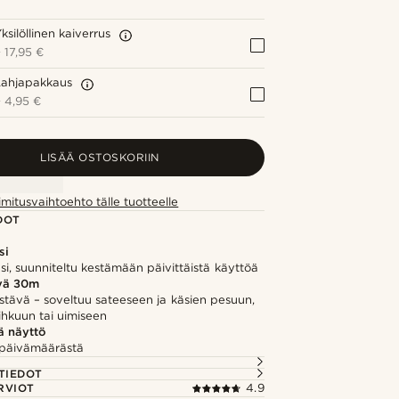
ksilöllinen kaiverrus
+
17,95 €
Lahjapakkaus
+
4,95 €
LISÄÄ OSTOSKORIIN
imitusvaihtoehto tälle tuotteelle
DOT
si
asi, suunniteltu kestämään päivittäistä käyttöä
vä 30m
stävä – soveltuu sateeseen ja käsien pesuun,
ihkuun tai uimiseen
ä näyttö
a päivämäärästä
TIEDOT
RVIOT
4.9