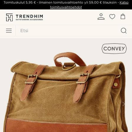
Toimituskulut
5,95 €
- ilmainen toimitusvaihtoehto yli
59,00 €
tilauksiin -
Katso
toimitusvaihtoehdot
Etsi