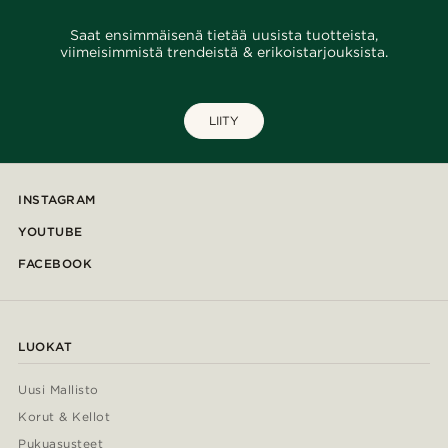
Saat ensimmäisenä tietää uusista tuotteista,
viimeisimmistä trendeistä & erikoistarjouksista.
LIITY
INSTAGRAM
YOUTUBE
FACEBOOK
LUOKAT
Uusi Mallisto
Korut & Kellot
Pukuasusteet