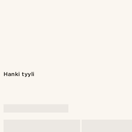
Osta tyyli
Hanki tyyli
@marcossapere
@pabloceazar