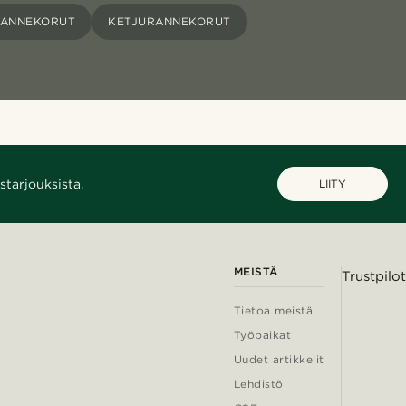
RANNEKORUT
KETJURANNEKORUT
starjouksista.
LIITY
MEISTÄ
Trustpilot
Tietoa meistä
Työpaikat
Uudet artikkelit
Lehdistö