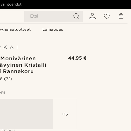
svaihtoehdot
Etsi
ygieniatuotteet
Lahjaopas
 Monivärinen
44,95 €
ävyinen Kristalli
vi Rannekoru
.8
(72)
ÄRI
+15
E TYYLI