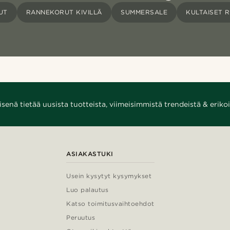
UT
RANNEKORUT KIVILLÄ
SUMMERSALE
KULTAISET 
enä tietää uusista tuotteista, viimeisimmistä trendeistä & erikoi
ASIAKASTUKI
Usein kysytyt kysymykset
Luo palautus
Katso toimitusvaihtoehdot
Peruutus