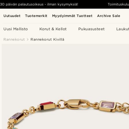
30 päivän palautusoikeus - ilman kysymyksiä!
Toimituskulu
Uutuudet
Tuotemerkit
Myydyimmät Tuotteet
Archive Sale
Uusi Mallisto
Korut & Kellot
Pukuasusteet
Lauku
Rannekorut
Rannekorut Kivillä