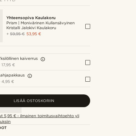
Yhteensopiva Kaulakoru
Prism | Monivärinen Kullansävyinen
Kristalli Jalokivi Kaulakoru
+
59,95 €
53,95 €
ksilöllinen kaiverrus
+
17,95 €
Lahjapakkaus
+
4,95 €
LISÄÄ OSTOSKORIIN
ut 5,95 € - ilmainen toimitusvaihtoehto yli
uksiin
DOT