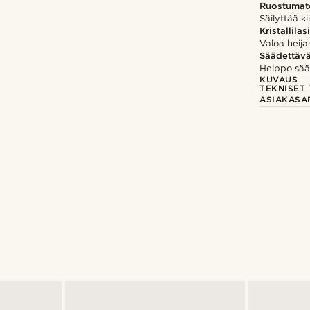
Ruostumat
Säilyttää ki
Kristallilasi
Valoa heija
Säädettäv
Helppo säät
KUVAUS
TEKNISET 
ASIAKASA
Osta tyyli
Osta tyyli
@pabloceazar