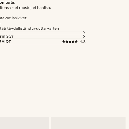
on teräs
iltonsa - ei ruostu, ei haalistu
stavat lasikivet
ä
ää täydellistä istuvuutta varten
TIEDOT
RVIOT
4.8
Osta tyyli
@muki_mmm