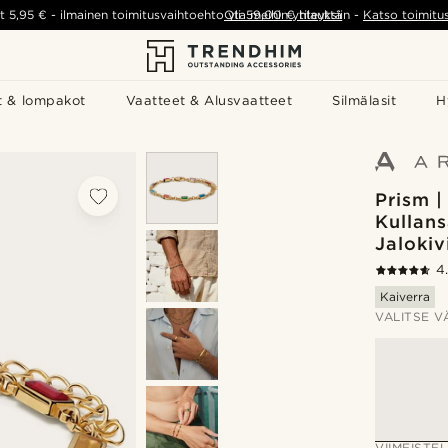
t
5,95 €
-
ilmainen toimitusvaihtoehto yli
Ota meihin yhteyttä
59,00 €
tilauksiin
-
Katso toimitu
t & lompakot
Vaatteet & Alusvaatteet
Silmälasit
H
Prism |
Kullans
Jaloki
4
Kaiverra
VALITSE V
VIIMEISTEL