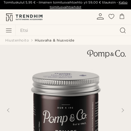
Toimituskulut
5,95 €
- ilmainen toimitusvaihtoehto yli
59,00 €
tilauksiin -
Katso
toimitusvaihtoehdot
Etsi
Hiustenhoito
Hiusvaha & hiusvoide