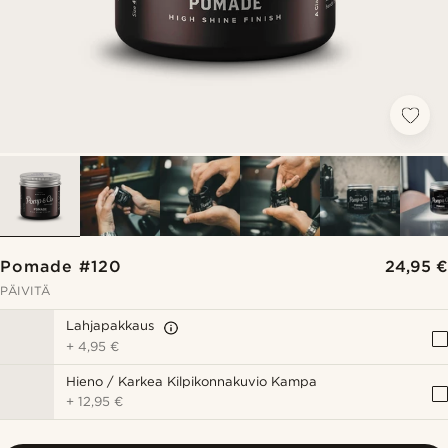
Pomade #120
24,95 €
PÄIVITÄ
Lahjapakkaus
+
4,95 €
Hieno / Karkea Kilpikonnakuvio Kampa
+
12,95 €