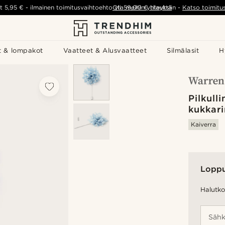
t
5,95 €
-
ilmainen toimitusvaihtoehto yli
Ota meihin yhteyttä
59,00 €
tilauksiin
-
Katso toimitu
t & lompakot
Vaatteet & Alusvaatteet
Silmälasit
H
Pilkull
kukkar
Kaiverra
Lopp
Halutko 
Sähk