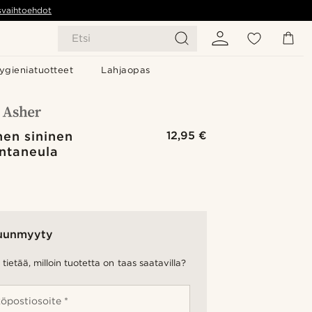
svaihtoehdot
Etsi
ygieniatuotteet
Lahjaopas
inen sininen
12,95 €
intaneula
uunmyyty
tietää, milloin tuotetta on taas saatavilla?
öpostiosoite *