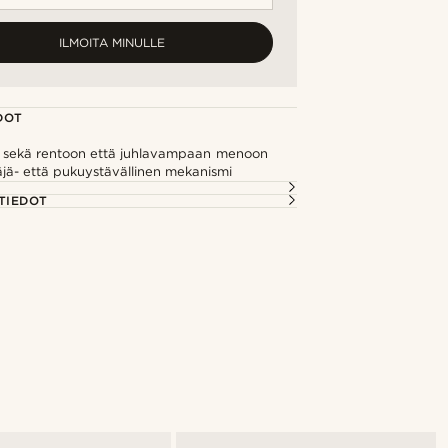
ILMOITA MINULLE
DOT
n sekä rentoon että juhlavampaan menoon
äjä- että pukuystävällinen mekanismi
TIEDOT