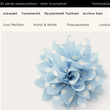
30 päivän palautusoikeus - ilman kysymyksiä!
Toimituskulu
Uutuudet
Tuotemerkit
Myydyimmät Tuotteet
Archive Sale
Uusi Mallisto
Korut & Kellot
Pukuasusteet
Lauku