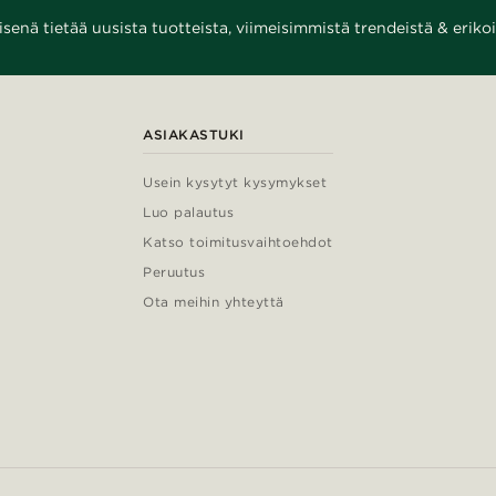
enä tietää uusista tuotteista, viimeisimmistä trendeistä & erikoi
ASIAKASTUKI
Usein kysytyt kysymykset
Luo palautus
Katso toimitusvaihtoehdot
Peruutus
Ota meihin yhteyttä