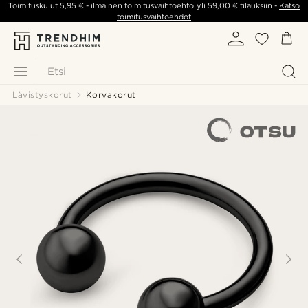
Toimituskulut
5,95 €
- ilmainen toimitusvaihtoehto yli
59,00 €
tilauksiin -
Katso
toimitusvaihtoehdot
Etsi
Lävistyskorut
Korvakorut