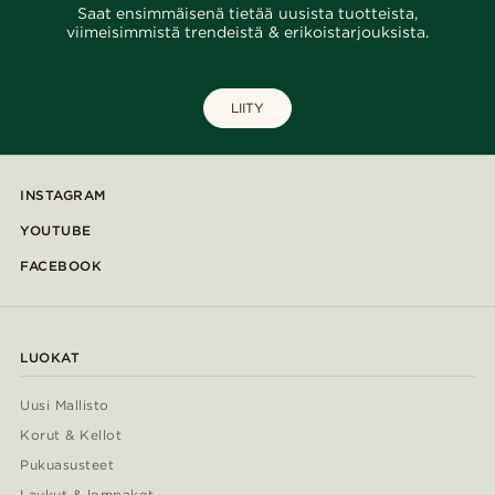
Saat ensimmäisenä tietää uusista tuotteista,
viimeisimmistä trendeistä & erikoistarjouksista.
LIITY
INSTAGRAM
YOUTUBE
FACEBOOK
LUOKAT
Uusi Mallisto
Korut & Kellot
Pukuasusteet
Laukut & lompakot