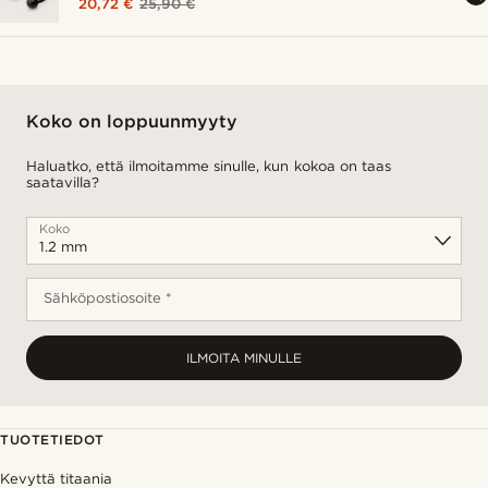
20,72 €
25,90 €
Koko on loppuunmyyty
Haluatko, että ilmoitamme sinulle, kun kokoa on taas
saatavilla?
Koko
Sähköpostiosoite *
ILMOITA MINULLE
TUOTETIEDOT
Kevyttä titaania