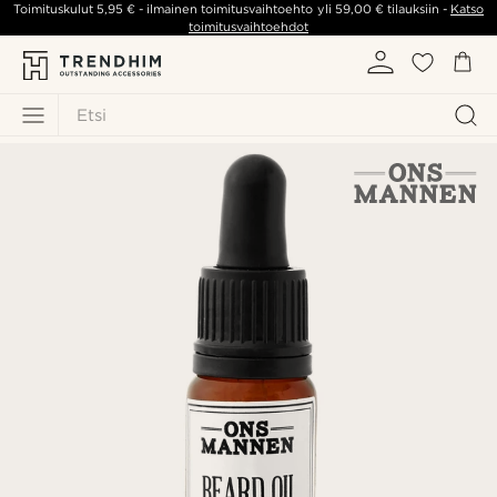
Toimituskulut
5,95 €
- ilmainen toimitusvaihtoehto yli
59,00 €
tilauksiin -
Katso
toimitusvaihtoehdot
Etsi