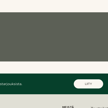
starjouksista.
LIITY
MEISTÄ