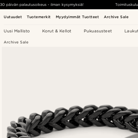
30 päivän palautusoikeus - ilman kysymyksiä!
Toimituskulu
Uutuudet
Tuotemerkit
Myydyimmät Tuotteet
Archive Sale
Uusi Mallisto
Korut & Kellot
Pukuasusteet
Lauku
Archive Sale