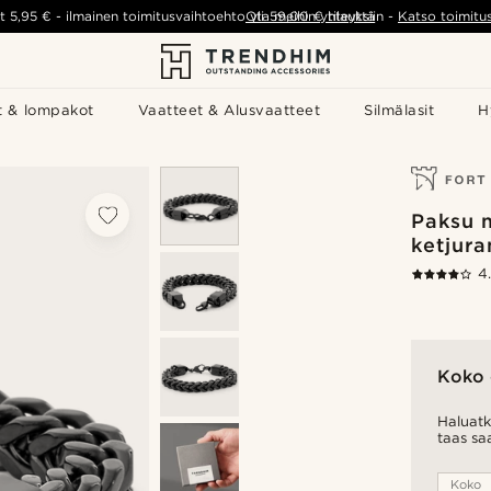
t
5,95 €
-
ilmainen toimitusvaihtoehto yli
Ota meihin yhteyttä
59,00 €
tilauksiin
-
Katso toimitu
t & lompakot
Vaatteet & Alusvaatteet
Silmälasit
H
Paksu 
ketjur
4
Koko 
Haluatk
taas sa
Koko