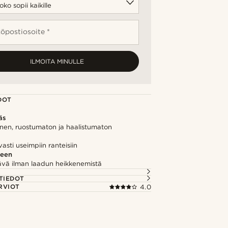
öpostiosoite *
ILMOITA MINULLE
DOT
äs
inen, ruostumaton ja haalistumaton
asti useimpiin ranteisiin
seen
vä ilman laadun heikkenemistä
TIEDOT
RVIOT
4.0