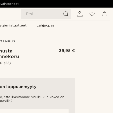
svaihtoehdot
Etsi
ygieniatuotteet
Lahjaopas
musta
39,95 €
annekoru
.0
(23)
on loppuunmyyty
o, että ilmoitamme sinulle, kun kokoa on
atavilla?