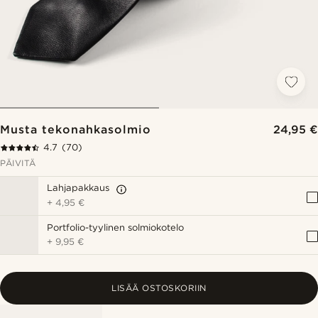
Musta tekonahkasolmio
24,95 €
4.7
(70)
PÄIVITÄ
Lahjapakkaus
+
4,95 €
Portfolio-tyylinen solmiokotelo
+
9,95 €
LISÄÄ OSTOSKORIIN