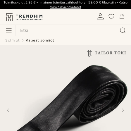
Toimituskulut
5,95 €
- ilmainen toimitusvaihtoehto yli
59,00 €
tilauksiin -
Katso
toimitusvaihtoehdot
Etsi
Solmiot
Kapeat solmiot