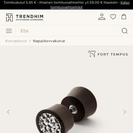
Toimituskulut
5,95 €
- ilmainen toimitusvaihtoehto yli
59,00 €
tilauksiin -
Katso
toimitusvaihtoehdot
Etsi
Korvakorut
Nappikorvakorut