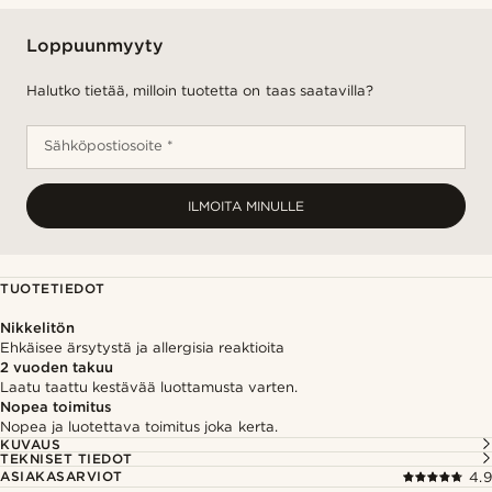
Loppuunmyyty
Halutko tietää, milloin tuotetta on taas saatavilla?
Sähköpostiosoite *
ILMOITA MINULLE
TUOTETIEDOT
Nikkelitön
Ehkäisee ärsytystä ja allergisia reaktioita
2 vuoden takuu
Laatu taattu kestävää luottamusta varten.
Nopea toimitus
Nopea ja luotettava toimitus joka kerta.
KUVAUS
TEKNISET TIEDOT
ASIAKASARVIOT
4.9