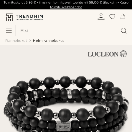
Toimituskulut
5,95 €
- ilmainen toimitusvaihtoehto yli
59,00 €
tilauksiin -
Katso
toimitusvaihtoehdot
Etsi
Rannekorut
Helmirannekorut