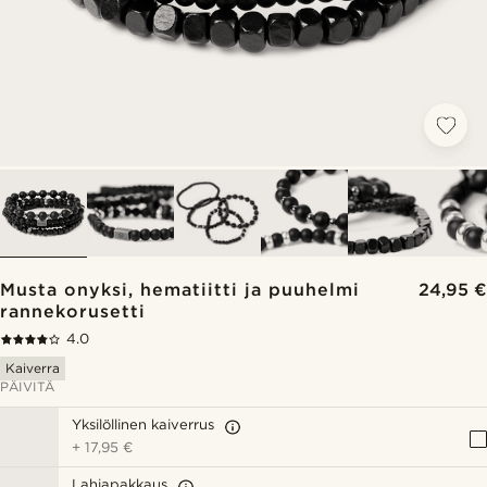
Musta onyksi, hematiitti ja puuhelmi
24,95 €
rannekorusetti
4.0
Kaiverra
PÄIVITÄ
Yksilöllinen kaiverrus
+
17,95 €
Lahjapakkaus