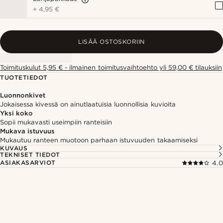
+
4,95 €
LISÄÄ OSTOSKORIIN
Toimituskulut 5,95 € - ilmainen toimitusvaihtoehto yli 59,00 € tilauksiin
TUOTETIEDOT
Luonnonkivet
Jokaisessa kivessä on ainutlaatuisia luonnollisia kuvioita
Yksi koko
Sopii mukavasti useimpiin ranteisiin
Mukava istuvuus
Mukautuu ranteen muotoon parhaan istuvuuden takaamiseksi
KUVAUS
TEKNISET TIEDOT
ASIAKASARVIOT
4.0