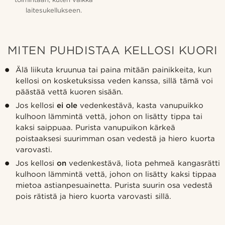
laitesukellukseen.
MITEN PUHDISTAA KELLOSI KUORI
Älä liikuta kruunua tai paina mitään painikkeita, kun
kellosi on kosketuksissa veden kanssa, sillä tämä voi
päästää vettä kuoren sisään.
Jos kellosi
ei ole
vedenkestävä, kasta vanupuikko
kulhoon lämmintä vettä, johon on lisätty tippa tai
kaksi saippuaa. Purista vanupuikon kärkeä
poistaaksesi suurimman osan vedestä ja hiero kuorta
varovasti.
Jos kellosi
on
vedenkestävä, liota pehmeä kangasrätti
kulhoon lämmintä vettä, johon on lisätty kaksi tippaa
mietoa astianpesuainetta. Purista suurin osa vedestä
pois rätistä ja hiero kuorta varovasti sillä.