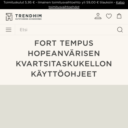
Toimituskulut
5,95 €
- ilmainen toimitusvaihtoehto yli
59,00 €
tilauksiin -
Katso
toimitusvaihtoehdot
Etsi
FORT TEMPUS
HOPEANVÄRISEN
KVARTSITASKUKELLON
KÄYTTÖOHJEET