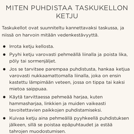
MITEN PUHDISTAA TASKUKELLON
KETJU
Taskukellot ovat suunniteltu kannettavaksi taskussa, ja
niissä on harvoin mitään vedenkestävyyttä.
Irrota ketju kellosta.
Pyyhi ketju varovasti pehmeällä liinalla ja poista lika,
pöly tai sormenjäljet.
Jos se tarvitsee parempaa puhdistusta, hankaa ketjua
varovasti nukkaamattomalla liinalla, joka on ensin
kastettu lämpimään veteen, jossa on tippa tai kaksi
mietoa saippuaa.
Käytä tarvittaessa pehmeää harjaa, kuten
hammasharjaa, linkkien ja muiden vaikeasti
tavoitettavien paikkojen puhdistamiseksi.
Kuivaa ketju aina pehmeällä pyyhkeellä puhdistuksen
jälkeen, sillä se poistaa epäpuhtaudet ja estää
tahrojen muodostumisen.