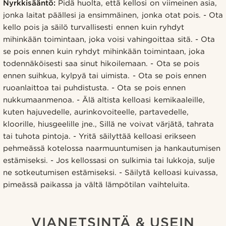
Nyrkkisääntö:
Pidä huolta, että kellosi on viimeinen asia,
jonka laitat päällesi ja ensimmäinen, jonka otat pois. - Ota
kello pois ja säilö turvallisesti ennen kuin ryhdyt
mihinkään toimintaan, joka voisi vahingoittaa sitä. - Ota
se pois ennen kuin ryhdyt mihinkään toimintaan, joka
todennäköisesti saa sinut hikoilemaan. - Ota se pois
ennen suihkua, kylpyä tai uimista. - Ota se pois ennen
ruoanlaittoa tai puhdistusta. - Ota se pois ennen
nukkumaanmenoa. - Älä altista kelloasi kemikaaleille,
kuten hajuvedelle, aurinkovoiteelle, partavedelle,
kloorille, hiusgeelille jne., Sillä ne voivat värjätä, tahrata
tai tuhota pintoja. - Yritä säilyttää kelloasi erikseen
pehmeässä kotelossa naarmuuntumisen ja hankautumisen
estämiseksi. - Jos kellossasi on sulkimia tai lukkoja, sulje
ne sotkeutumisen estämiseksi. - Säilytä kelloasi kuivassa,
pimeässä paikassa ja vältä lämpötilan vaihteluita.
VIANETSINTÄ & USEIN