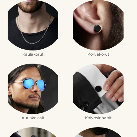
Kaulakorut
Korvakorut
Aurinkolasit
Kalvosinnapit