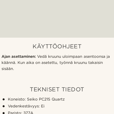
KÄYTTÖOHJEET
Ajan asettaminen:
Vedä kruunu uloimpaan asentoonsa ja
käännä. Kun aika on asetettu, työnnä kruunu takaisin
sisään.
TEKNISET TIEDOT
Koneisto: Seiko PC21S Quartz
Vedenkestävyys: Ei
Paristo: 377A