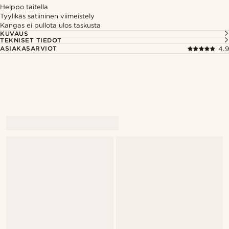
Helppo taitella
Tyylikäs satiininen viimeistely
Kangas ei pullota ulos taskusta
KUVAUS
TEKNISET TIEDOT
ASIAKASARVIOT
4.9