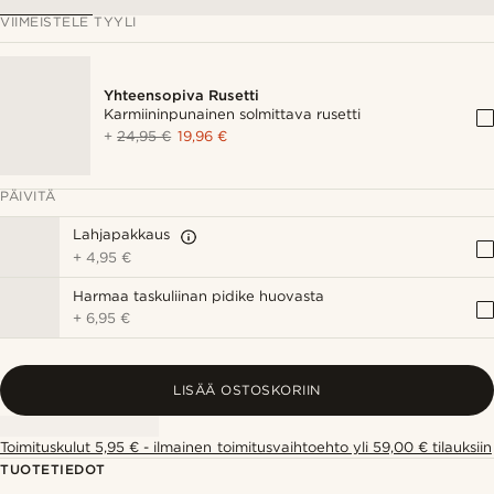
VIIMEISTELE TYYLI
Yhteensopiva Rusetti
Karmiininpunainen solmittava rusetti
+
24,95 €
19,96 €
PÄIVITÄ
Lahjapakkaus
+
4,95 €
Harmaa taskuliinan pidike huovasta
+
6,95 €
LISÄÄ OSTOSKORIIN
Toimituskulut 5,95 € - ilmainen toimitusvaihtoehto yli 59,00 € tilauksiin
TUOTETIEDOT