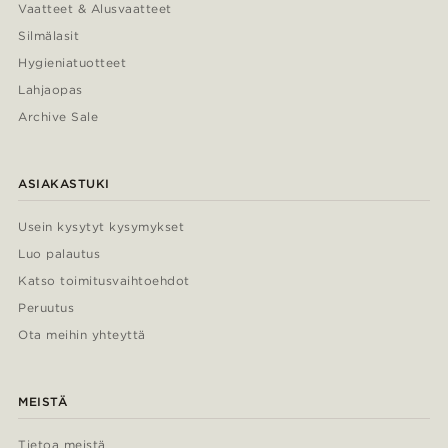
Vaatteet & Alusvaatteet
Silmälasit
Hygieniatuotteet
Lahjaopas
Archive Sale
ASIAKASTUKI
Usein kysytyt kysymykset
Luo palautus
Katso toimitusvaihtoehdot
Peruutus
Ota meihin yhteyttä
MEISTÄ
Tietoa meistä