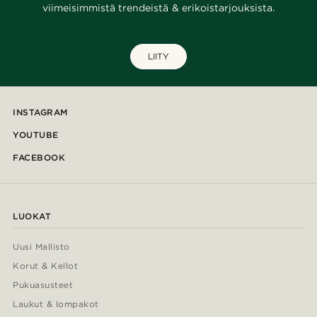
viimeisimmistä trendeistä & erikoistarjouksista.
LIITY
INSTAGRAM
YOUTUBE
FACEBOOK
LUOKAT
Uusi Mallisto
Korut & Kellot
Pukuasusteet
Laukut & lompakot