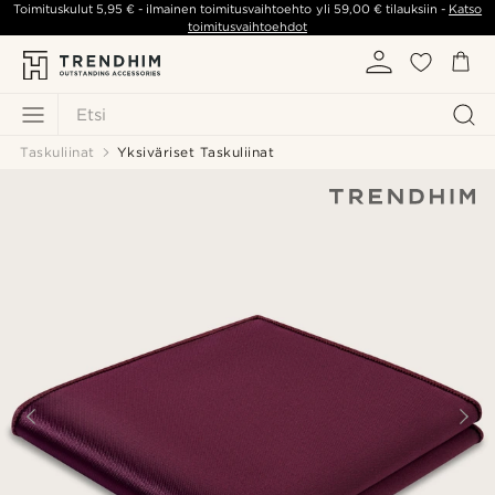
Toimituskulut
5,95 €
- ilmainen toimitusvaihtoehto yli
59,00 €
tilauksiin -
Katso
toimitusvaihtoehdot
Etsi
Taskuliinat
Yksiväriset Taskuliinat