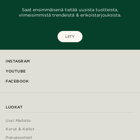
Saat ensimmäisenä tietää uusista tuotteista,
viimeisimmistä trendeistä & erikoistarjouksista.
LIITY
INSTAGRAM
YOUTUBE
FACEBOOK
LUOKAT
Uusi Mallisto
Korut & Kellot
Pukuasusteet