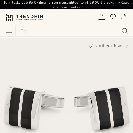
Toimituskulut
5,95 €
- ilmainen toimitusvaihtoehto yli
59,00 €
tilauksiin -
Katso
toimitusvaihtoehdot
Etsi