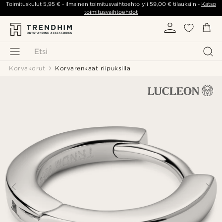
Toimituskulut
5,95 €
- ilmainen toimitusvaihtoehto yli
59,00 €
tilauksiin -
Katso
toimitusvaihtoehdot
Etsi
Korvakorut
Korvarenkaat riipuksilla