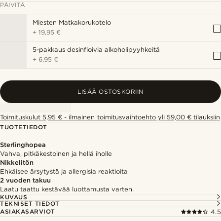
PÄIVITÄ
Miesten Matkakorukotelo
+
19,95 €
5-pakkaus desinfioivia alkoholipyyhkeitä
+
6,95 €
LISÄÄ OSTOSKORIIN
Toimituskulut 5,95 € - ilmainen toimitusvaihtoehto yli 59,00 € tilauksiin
TUOTETIEDOT
Sterlinghopea
Vahva, pitkäkestoinen ja hellä iholle
Nikkelitön
Ehkäisee ärsytystä ja allergisia reaktioita
2 vuoden takuu
Laatu taattu kestävää luottamusta varten.
KUVAUS
TEKNISET TIEDOT
ASIAKASARVIOT
4.5