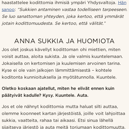
haastattelee kodittomia ihmisiä ympäri Yhdysvaltoja.
Hän
sanoo
:
“Sukkien antaminen vastaa todelliseen tarpeeseen.
Se luo sanattoman yhteyden, joka kertoo, että ymmärät
jotain kodittomuudesta. Se kertoo, että välität.”
ANNA SUKKIA JA HUOMIOTA
Jos olet joskus kävellyt kodittoman ohi miettien, miten
voisit auttaa, aloita sukista. Ja ole valmis kuuntelemaan.
Jokaisella on kertomisen ja kuulemisen arvoinen tarina.
Kyse ei ole vain jalkojen lämmittämisestä – kohtele
koditonta kunnioituksella ja myötätunnolla. Kuuntele.
Oletko koskaan ajatellut, miten he elivät ennen kuin
päätyivät kadulle? Kysy. Kuuntele. Auta.
Jos et ole nähnyt kodittomia mutta haluat silti auttaa,
olemme koonneet kartan järjestöistä, joille voit lahjoittaa
sukkia, vaatteita, rahaa tai aikaasi. Etsi sinua lähellä
sijaitseva järjestö ja auta meitä torjumaan kodittomuutta.