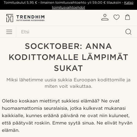
Toimituskulut
5,95 €
- ilmainen toimitusvaihtoehto yli
59,00 €
tilauksiin -
Katso
toimitusvaihtoehdot
Etsi
SOCKTOBER: ANNA
KODITTOMALLE LÄMPIMÄT
SUKAT
Miksi lähetimme uusia sukkia Euroopan kodittomille ja
miten voit vaikuttaa.
Oletko koskaan miettinyt sukkiesi elämää? Ne ovat
huomaamattomia seuralaisia, jotka kulkevat mukanasi
kaikkialle, kunnes eräänä päivänä ne ovat niin kuluneet,
että päätyvät roskiin. Emme syytä sinua. Ne elivät hyvän
elämän.